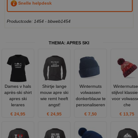
Snelle helpdesk
Productcode: 1454 - bbweb1454
THEMA:
APRES SKI
Dames v hals
Shirtje lange
Wintermuts
Wintermuts
après-ski shirt
mouw apre ski
volwassen
stijlvol klassi
apres ski
wie remt heeft
donkerblauw te
voor volwass
lerares
angst!
personaliseren
che
€ 24,95
€ 24,95
€ 7,50
€ 13,75