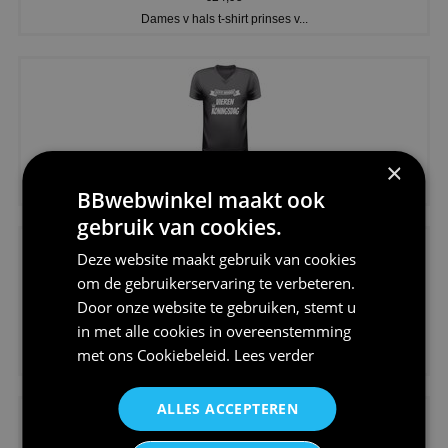
Dames v hals t-shirt prinses v...
×
€24,95
Koningsdag shirt heren v-hals ...
BBwebwinkel maakt ook
gebruik van cookies.
Deze website maakt gebruik van cookies
om de gebruikerservaring te verbeteren.
Door onze website te gebruiken, stemt u
in met alle cookies in overeenstemming
€24,95
met ons
Cookiebeleid
.
Lees verder
V-hals shirt rood wit blauw st...
ALLES ACCEPTEREN