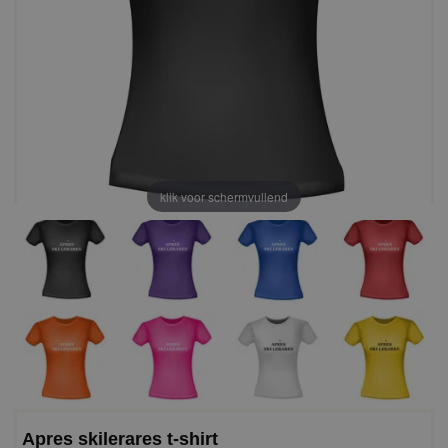
klik voor schermvullend
Apres skilerares t-shirt