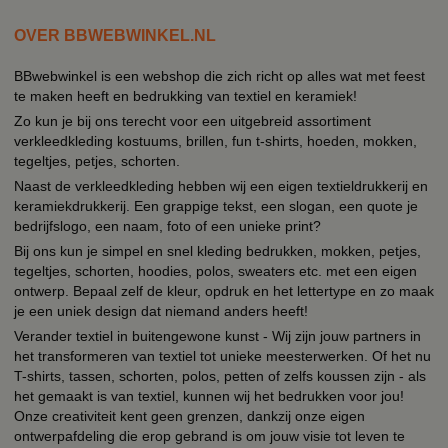
OVER BBWEBWINKEL.NL
BBwebwinkel is een webshop die zich richt op alles wat met feest
te maken heeft en bedrukking van textiel en keramiek!
Zo kun je bij ons terecht voor een uitgebreid assortiment
verkleedkleding kostuums, brillen, fun t-shirts, hoeden, mokken,
tegeltjes, petjes, schorten.
Naast de verkleedkleding hebben wij een eigen textieldrukkerij en
keramiekdrukkerij. Een grappige tekst, een slogan, een quote je
bedrijfslogo, een naam, foto of een unieke print?
Bij ons kun je simpel en snel kleding bedrukken, mokken, petjes,
tegeltjes, schorten, hoodies, polos, sweaters etc. met een eigen
ontwerp. Bepaal zelf de kleur, opdruk en het lettertype en zo maak
je een uniek design dat niemand anders heeft!
Verander textiel in buitengewone kunst - Wij zijn jouw partners in
het transformeren van textiel tot unieke meesterwerken. Of het nu
T-shirts, tassen, schorten, polos, petten of zelfs koussen zijn - als
het gemaakt is van textiel, kunnen wij het bedrukken voor jou!
Onze creativiteit kent geen grenzen, dankzij onze eigen
ontwerpafdeling die erop gebrand is om jouw visie tot leven te