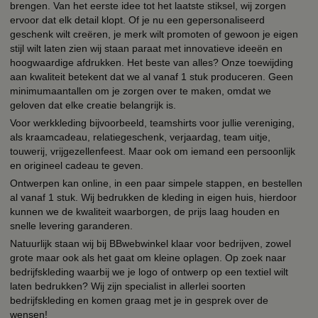
brengen. Van het eerste idee tot het laatste stiksel, wij zorgen
ervoor dat elk detail klopt. Of je nu een gepersonaliseerd
geschenk wilt creëren, je merk wilt promoten of gewoon je eigen
stijl wilt laten zien wij staan paraat met innovatieve ideeën en
hoogwaardige afdrukken. Het beste van alles? Onze toewijding
aan kwaliteit betekent dat we al vanaf 1 stuk produceren. Geen
minimumaantallen om je zorgen over te maken, omdat we
geloven dat elke creatie belangrijk is.
Voor werkkleding bijvoorbeeld, teamshirts voor jullie vereniging,
als kraamcadeau, relatiegeschenk, verjaardag, team uitje,
touwerij, vrijgezellenfeest. Maar ook om iemand een persoonlijk
en origineel cadeau te geven.
Ontwerpen kan online, in een paar simpele stappen, en bestellen
al vanaf 1 stuk. Wij bedrukken de kleding in eigen huis, hierdoor
kunnen we de kwaliteit waarborgen, de prijs laag houden en
snelle levering garanderen.
Natuurlijk staan wij bij BBwebwinkel klaar voor bedrijven, zowel
grote maar ook als het gaat om kleine oplagen. Op zoek naar
bedrijfskleding waarbij we je logo of ontwerp op een textiel wilt
laten bedrukken? Wij zijn specialist in allerlei soorten
bedrijfskleding en komen graag met je in gesprek over de
wensen!