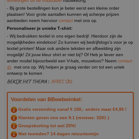
afmetingen uit de maattabel
nauwkeurig.
- Bij grote bestellingen kun je beter eerst een kleine order
plaatsen! Voor grote aantallen kunnen wij scherpe prijzen
aanbieden neem hiervoor
contact
met ons op.
Personaliseer je unieke T-shirt:
- Wij bedrukken textiel in ons eigen bedrijf. Hierdoor zijn de
mogelijkheden eindeloos! Zo kunnen wij bedrijfslogo's voor je op
textiel printen! Maar ook andere teksten en afbeelding zijn
mogelijk! Zit jouw kleur shirt er niet bij? Of Heb je liever een
ander model bijvoorbeeld een V-hals, mouwloos? Neem
contact
met ons op. Wij helpen je graag verder om tot een uniek
ontwerp te komen
BEKIJK HET THEMA :
APRES SKI
Voordelen van BBwebwinkel:
Gratis verzending vanaf € 100,- anders maar €4,95 !
Klanten geven ons een
9.1
(reviews: 3201 )
Groepskorting tot wel 25%!
Niet tevreden? 14 dagen retourtermijn