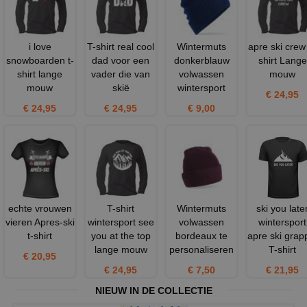
i love
T-shirt real cool
Wintermuts
apre ski crew
snowboarden t-
dad voor een
donkerblauw
shirt Lange
shirt lange
vader die van
volwassen
mouw
mouw
skië
wintersport
€ 24,95
€ 24,95
€ 24,95
€ 9,00
echte vrouwen
T-shirt
Wintermuts
ski you late
vieren Apres-ski
wintersport see
volwassen
wintersport
t-shirt
you at the top
bordeaux te
apre ski grap
lange mouw
personaliseren
T-shirt
€ 20,95
€ 24,95
€ 7,50
€ 21,95
NIEUW IN DE COLLECTIE