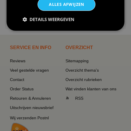
ALLES AFWIJZEN
€24,95
DETAILS WEERGEVEN
I love korfbal t-shirt sport s...
SERVICE EN INFO
OVERZICHT
Reviews
Sitemapping
Veel gestelde vragen
Overzicht thema's
Contact
Overzicht rubrieken
Order Status
Wat vinden klanten van ons
Retouren & Annuleren
RSS
Uitschrijven nieuwsbrief
Wij verzenden Postnl