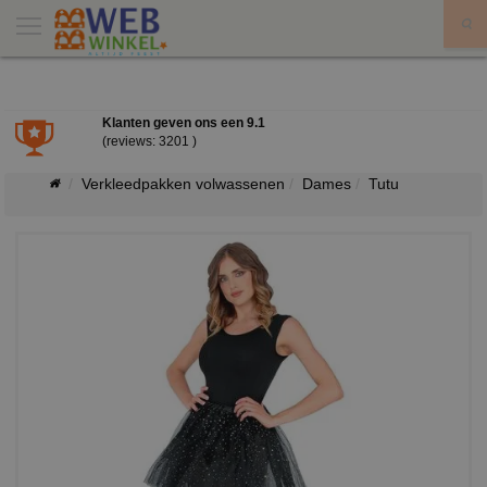
X
Klanten geven ons een
9.1
(reviews: 3201 )
Verkleedpakken volwassenen
Dames
Tutu