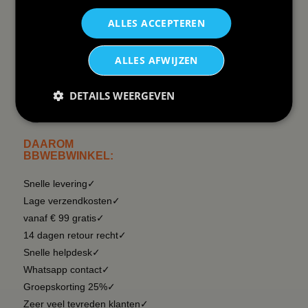
Order Status
Wat vinden klanten van ons
ALLES ACCEPTEREN
Retouren & Annuleren
RSS
Uitschrijven nieuwsbrief
ALLES AFWIJZEN
Wij verzenden Postnl
DETAILS WEERGEVEN
DAAROM
BBWEBWINKEL:
Snelle levering✓
Lage verzendkosten✓
vanaf € 99 gratis✓
14 dagen retour recht✓
Snelle helpdesk✓
Whatsapp contact✓
Groepskorting 25%✓
Zeer veel tevreden klanten✓