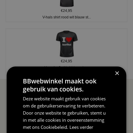
€24,95
V-hals shirt rood wit blauw st...
€24,95
I love korfbal t-shirt sport s...
×
BBwebwinkel maakt ook
gebruik van cookies.
SERVICE EN INFO
OVERZICHT
Deze website maakt gebruik van cookies
om de gebruikerservaring te verbeteren.
Reviews
Sitemapping
Door onze website te gebruiken, stemt u
Veel gestelde vragen
Overzicht thema's
in met alle cookies in overeenstemming
Contact
Overzicht rubrieken
met ons
Cookiebeleid
.
Lees verder