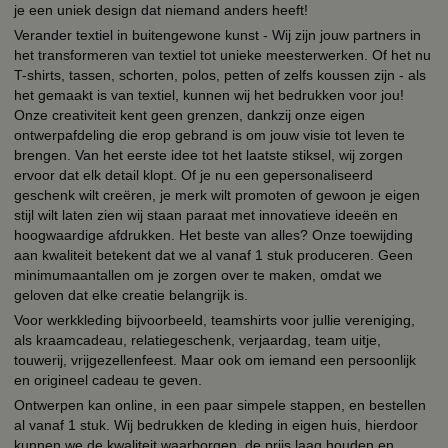
je een uniek design dat niemand anders heeft!
Verander textiel in buitengewone kunst - Wij zijn jouw partners in
het transformeren van textiel tot unieke meesterwerken. Of het nu
T-shirts, tassen, schorten, polos, petten of zelfs koussen zijn - als
het gemaakt is van textiel, kunnen wij het bedrukken voor jou!
Onze creativiteit kent geen grenzen, dankzij onze eigen
ontwerpafdeling die erop gebrand is om jouw visie tot leven te
brengen. Van het eerste idee tot het laatste stiksel, wij zorgen
ervoor dat elk detail klopt. Of je nu een gepersonaliseerd
geschenk wilt creëren, je merk wilt promoten of gewoon je eigen
stijl wilt laten zien wij staan paraat met innovatieve ideeën en
hoogwaardige afdrukken. Het beste van alles? Onze toewijding
aan kwaliteit betekent dat we al vanaf 1 stuk produceren. Geen
minimumaantallen om je zorgen over te maken, omdat we
geloven dat elke creatie belangrijk is.
Voor werkkleding bijvoorbeeld, teamshirts voor jullie vereniging,
als kraamcadeau, relatiegeschenk, verjaardag, team uitje,
touwerij, vrijgezellenfeest. Maar ook om iemand een persoonlijk
en origineel cadeau te geven.
Ontwerpen kan online, in een paar simpele stappen, en bestellen
al vanaf 1 stuk. Wij bedrukken de kleding in eigen huis, hierdoor
kunnen we de kwaliteit waarborgen, de prijs laag houden en