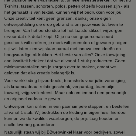
T-shirts, tassen, schorten, polos, petten of zelfs koussen zijn - als
het gemaakt is van textiel, kunnen wij het bedrukken voor jou!
Onze creativiteit kent geen grenzen, dankzij onze eigen
ontwerpafdeling die erop gebrand is om jouw visie tot leven te
brengen. Van het eerste idee tot het laatste stiksel, wij zorgen
ervoor dat elk detail klopt. Of je nu een gepersonaliseerd
geschenk wilt creëren, je merk wilt promoten of gewoon je eigen
stijl wilt laten zien wij staan paraat met innovatieve ideeën en
hoogwaardige afdrukken. Het beste van alles? Onze toewijding
aan kwaliteit betekent dat we al vanaf 1 stuk produceren. Geen
minimumaantallen om je zorgen over te maken, omdat we
geloven dat elke creatie belangrijk is.
Voor werkkleding bijvoorbeeld, teamshirts voor jullie vereniging,
als kraamcadeau, relatiegeschenk, verjaardag, team uitje,
touwerij, vrijgezellenfeest. Maar ook om iemand een persoonlijk
en origineel cadeau te geven.
Ontwerpen kan online, in een paar simpele stappen, en bestellen
al vanaf 1 stuk. Wij bedrukken de kleding in eigen huis, hierdoor
kunnen we de kwaliteit waarborgen, de prijs laag houden en
snelle levering garanderen.
Natuurlijk staan wij bij BBwebwinkel klaar voor bedrijven, zowel