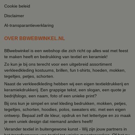
Cookie beleid
Disclaimer
AI-transparantieverklaring
OVER BBWEBWINKEL.NL
BBwebwinkel is een webshop die zich richt op alles wat met feest
te maken heeft en bedrukking van textiel en keramiek!
Zo kun je bij ons terecht voor een uitgebreid assortiment
verkleedkleding kostuums, brillen, fun t-shirts, hoeden, mokken,
tegeltjes, petjes, schorten.
Naast de verkleedkleding hebben wij een eigen textieldrukkerij en
keramiekdrukkerij. Een grappige tekst, een slogan, een quote je
bedrijfslogo, een naam, foto of een unieke print?
Bij ons kun je simpel en snel kleding bedrukken, mokken, petjes,
tegeltjes, schorten, hoodies, polos, sweaters etc. met een eigen
ontwerp. Bepaal zelf de kleur, opdruk en het lettertype en zo maak
je een uniek design dat niemand anders heeft!
Verander textiel in buitengewone kunst - Wij zijn jouw partners in
het transformeren van textiel tot unieke meesterwerken. Of het nu