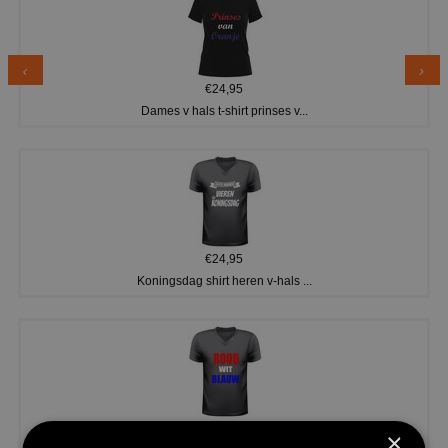
€24,95
Dames v hals t-shirt prinses v...
€24,95
Koningsdag shirt heren v-hals ...
€24,95
×