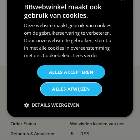
V-hals shirt rood wit blauw st...
BBwebwinkel maakt ook
gebruik van cookies.
Deze website maakt gebruik van cookies
om de gebruikerservaring te verbeteren.
Door onze website te gebruiken, stemt u
in met alle cookies in overeenstemming
€24,95
I love korfbal t-shirt sport s...
met ons
Cookiebeleid
.
Lees verder
ALLES ACCEPTEREN
SERVICE EN INFO
OVERZICHT
ALLES AFWIJZEN
Reviews
Sitemapping
Veel gestelde vragen
Overzicht thema's
DETAILS WEERGEVEN
Contact
Overzicht rubrieken
Order Status
Wat vinden klanten van ons
Retouren & Annuleren
RSS