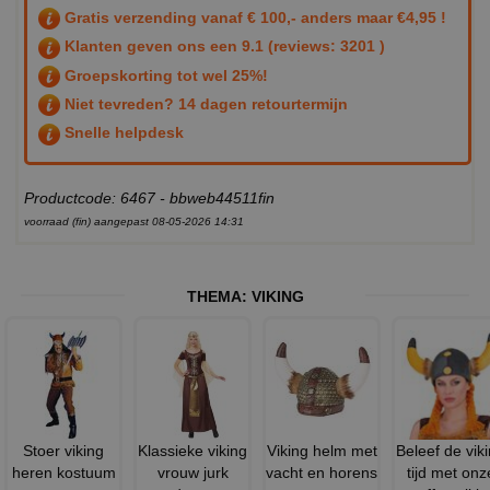
Gratis verzending vanaf € 100,- anders maar €4,95 !
Klanten geven ons een
9.1
(reviews: 3201 )
Groepskorting tot wel 25%!
Niet tevreden? 14 dagen retourtermijn
Snelle helpdesk
Productcode: 6467 - bbweb44511fin
voorraad (fin) aangepast 08-05-2026 14:31
THEMA:
VIKING
Stoer viking
Klassieke viking
Viking helm met
Beleef de vik
heren kostuum
vrouw jurk
vacht en horens
tijd met onz