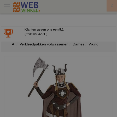
X
Klanten geven ons een
9.1
(reviews: 3201 )
Verkleedpakken volwassenen
Dames
Viking