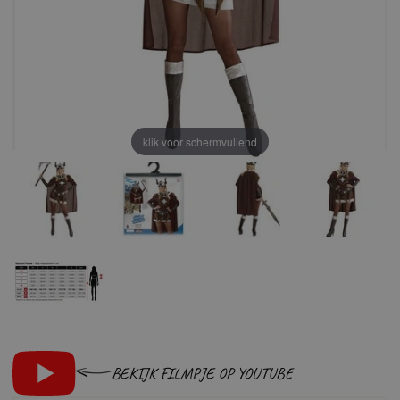
klik voor schermvullend
BEKIJK FILMPJE OP YOUTUBE