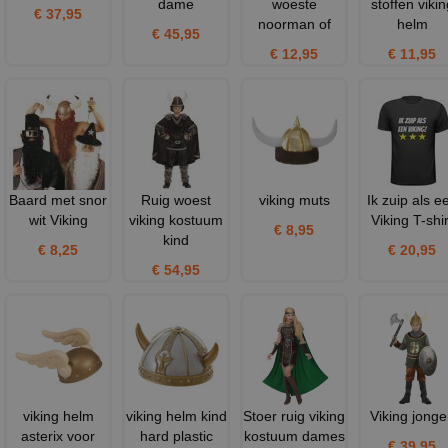
dame
woeste
stoffen vikin
€ 37,95
noorman of
helm
€ 45,95
€ 12,95
€ 11,95
Baard met snor
Ruig woest
viking muts
Ik zuip als e
wit Viking
viking kostuum
Viking T-shir
€ 8,95
kind
€ 8,25
€ 20,95
€ 54,95
viking helm
viking helm kind
Stoer ruig viking
Viking jonge
asterix voor
hard plastic
kostuum dames
€ 39,95