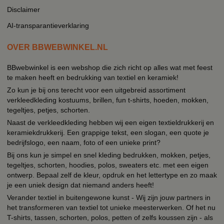
Disclaimer
AI-transparantieverklaring
OVER BBWEBWINKEL.NL
BBwebwinkel is een webshop die zich richt op alles wat met feest
te maken heeft en bedrukking van textiel en keramiek!
Zo kun je bij ons terecht voor een uitgebreid assortiment
verkleedkleding kostuums, brillen, fun t-shirts, hoeden, mokken,
tegeltjes, petjes, schorten.
Naast de verkleedkleding hebben wij een eigen textieldrukkerij en
keramiekdrukkerij. Een grappige tekst, een slogan, een quote je
bedrijfslogo, een naam, foto of een unieke print?
Bij ons kun je simpel en snel kleding bedrukken, mokken, petjes,
tegeltjes, schorten, hoodies, polos, sweaters etc. met een eigen
ontwerp. Bepaal zelf de kleur, opdruk en het lettertype en zo maak
je een uniek design dat niemand anders heeft!
Verander textiel in buitengewone kunst - Wij zijn jouw partners in
het transformeren van textiel tot unieke meesterwerken. Of het nu
T-shirts, tassen, schorten, polos, petten of zelfs koussen zijn - als