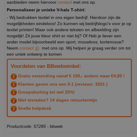
aanbieden neem hiervoor
contact
met ons op.
Personaliseer je unieke V-hals T-shirt:
- Wij bedrukken textiel in ons eigen bedrijf. Hierdoor zijn de
mogelijkheden eindeloos! Zo kunnen wij bedrijfslogo's voor je op
textiel printen! Maar ook andere teksten en afbeelding zijn
mogelijk! Zit jouw kleur shirt er niet bij? Of Heb je liever een
ander model bijvoorbeeld een sport, mouwloos, kortemouw?
Neem
contact
met ons op. Wij helpen je graag verder om tot
een uniek ontwerp te komen
Voordelen van BBwebwinkel:
Gratis verzending vanaf € 100,- anders maar €4,95 !
Klanten geven ons een
9.1
(reviews: 3201 )
Groepskorting tot wel 25%!
Niet tevreden? 14 dagen retourtermijn
Snelle helpdesk
Productcode: 57285 - bbweb