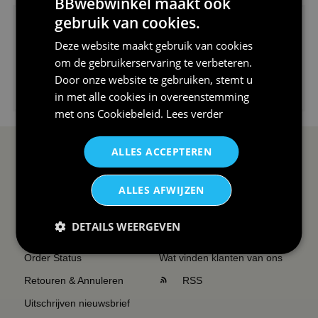
BBwebwinkel maakt ook
gebruik van cookies.
Deze website maakt gebruik van cookies
om de gebruikerservaring te verbeteren.
Door onze website te gebruiken, stemt u
€24,95
in met alle cookies in overeenstemming
I love korfbal t-shirt sport s...
met ons
Cookiebeleid
.
Lees verder
ALLES ACCEPTEREN
SERVICE EN INFO
OVERZICHT
ALLES AFWIJZEN
Reviews
Sitemapping
Veel gestelde vragen
Overzicht thema's
DETAILS WEERGEVEN
Contact
Overzicht rubrieken
Order Status
Wat vinden klanten van ons
Retouren & Annuleren
RSS
Uitschrijven nieuwsbrief