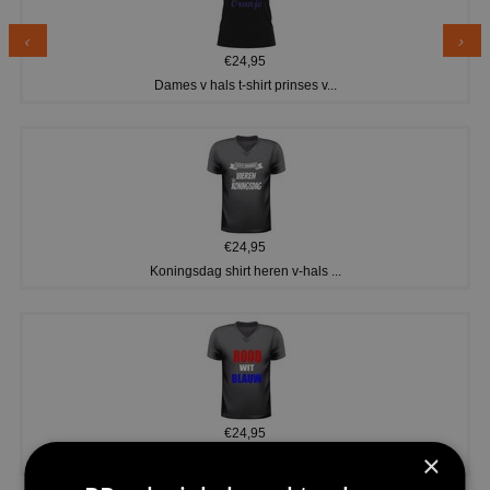
€24,95
Dames v hals t-shirt prinses v...
€24,95
Koningsdag shirt heren v-hals ...
€24,95
×
V-hals shirt rood wit blauw st...