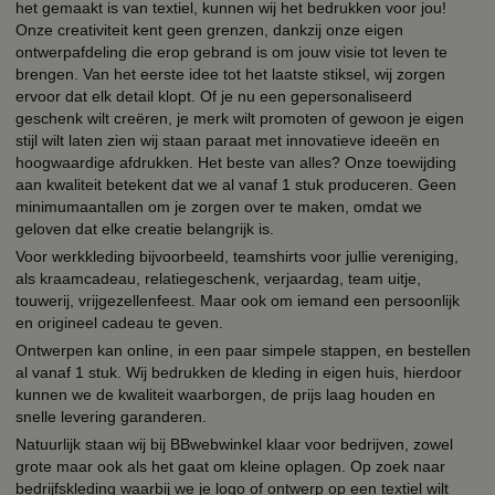
het gemaakt is van textiel, kunnen wij het bedrukken voor jou!
Onze creativiteit kent geen grenzen, dankzij onze eigen
ontwerpafdeling die erop gebrand is om jouw visie tot leven te
brengen. Van het eerste idee tot het laatste stiksel, wij zorgen
ervoor dat elk detail klopt. Of je nu een gepersonaliseerd
geschenk wilt creëren, je merk wilt promoten of gewoon je eigen
stijl wilt laten zien wij staan paraat met innovatieve ideeën en
hoogwaardige afdrukken. Het beste van alles? Onze toewijding
aan kwaliteit betekent dat we al vanaf 1 stuk produceren. Geen
minimumaantallen om je zorgen over te maken, omdat we
geloven dat elke creatie belangrijk is.
Voor werkkleding bijvoorbeeld, teamshirts voor jullie vereniging,
als kraamcadeau, relatiegeschenk, verjaardag, team uitje,
touwerij, vrijgezellenfeest. Maar ook om iemand een persoonlijk
en origineel cadeau te geven.
Ontwerpen kan online, in een paar simpele stappen, en bestellen
al vanaf 1 stuk. Wij bedrukken de kleding in eigen huis, hierdoor
kunnen we de kwaliteit waarborgen, de prijs laag houden en
snelle levering garanderen.
Natuurlijk staan wij bij BBwebwinkel klaar voor bedrijven, zowel
grote maar ook als het gaat om kleine oplagen. Op zoek naar
bedrijfskleding waarbij we je logo of ontwerp op een textiel wilt