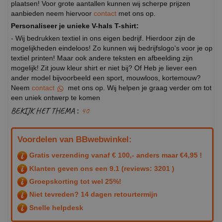
plaatsen! Voor grote aantallen kunnen wij scherpe prijzen
aanbieden neem hiervoor
contact
met ons op.
Personaliseer je unieke V-hals T-shirt:
- Wij bedrukken textiel in ons eigen bedrijf. Hierdoor zijn de
mogelijkheden eindeloos! Zo kunnen wij bedrijfslogo's voor je op
textiel printen! Maar ook andere teksten en afbeelding zijn
mogelijk! Zit jouw kleur shirt er niet bij? Of Heb je liever een
ander model bijvoorbeeld een sport, mouwloos, kortemouw?
Neem
contact
met ons op. Wij helpen je graag verder om tot
een uniek ontwerp te komen
BEKIJK HET THEMA :
40
Voordelen van BBwebwinkel:
Gratis verzending vanaf € 100,- anders maar €4,95 !
Klanten geven ons een
9.1
(reviews: 3201 )
Groepskorting tot wel 25%!
Niet tevreden? 14 dagen retourtermijn
Snelle helpdesk