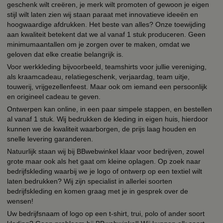
geschenk wilt creëren, je merk wilt promoten of gewoon je eigen
stijl wilt laten zien wij staan paraat met innovatieve ideeën en
hoogwaardige afdrukken. Het beste van alles? Onze toewijding
aan kwaliteit betekent dat we al vanaf 1 stuk produceren. Geen
minimumaantallen om je zorgen over te maken, omdat we
geloven dat elke creatie belangrijk is.
Voor werkkleding bijvoorbeeld, teamshirts voor jullie vereniging,
als kraamcadeau, relatiegeschenk, verjaardag, team uitje,
touwerij, vrijgezellenfeest. Maar ook om iemand een persoonlijk
en origineel cadeau te geven.
Ontwerpen kan online, in een paar simpele stappen, en bestellen
al vanaf 1 stuk. Wij bedrukken de kleding in eigen huis, hierdoor
kunnen we de kwaliteit waarborgen, de prijs laag houden en
snelle levering garanderen.
Natuurlijk staan wij bij BBwebwinkel klaar voor bedrijven, zowel
grote maar ook als het gaat om kleine oplagen. Op zoek naar
bedrijfskleding waarbij we je logo of ontwerp op een textiel wilt
laten bedrukken? Wij zijn specialist in allerlei soorten
bedrijfskleding en komen graag met je in gesprek over de
wensen!
Uw bedrijfsnaam of logo op een t-shirt, trui, polo of ander soort