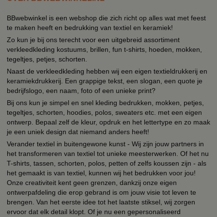
BBwebwinkel is een webshop die zich richt op alles wat met feest
te maken heeft en bedrukking van textiel en keramiek!
Zo kun je bij ons terecht voor een uitgebreid assortiment
verkleedkleding kostuums, brillen, fun t-shirts, hoeden, mokken,
tegeltjes, petjes, schorten.
Naast de verkleedkleding hebben wij een eigen textieldrukkerij en
keramiekdrukkerij. Een grappige tekst, een slogan, een quote je
bedrijfslogo, een naam, foto of een unieke print?
Bij ons kun je simpel en snel kleding bedrukken, mokken, petjes,
tegeltjes, schorten, hoodies, polos, sweaters etc. met een eigen
ontwerp. Bepaal zelf de kleur, opdruk en het lettertype en zo maak
je een uniek design dat niemand anders heeft!
Verander textiel in buitengewone kunst - Wij zijn jouw partners in
het transformeren van textiel tot unieke meesterwerken. Of het nu
T-shirts, tassen, schorten, polos, petten of zelfs koussen zijn - als
het gemaakt is van textiel, kunnen wij het bedrukken voor jou!
Onze creativiteit kent geen grenzen, dankzij onze eigen
ontwerpafdeling die erop gebrand is om jouw visie tot leven te
brengen. Van het eerste idee tot het laatste stiksel, wij zorgen
ervoor dat elk detail klopt. Of je nu een gepersonaliseerd