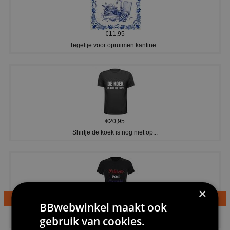
€11,95
Tegeltje voor opruimen kantine...
€20,95
Shirtje de koek is nog niet op...
×
BBwebwinkel maakt ook
€24,95
gebruik van cookies.
Dames v hals t-shirt prinses v...