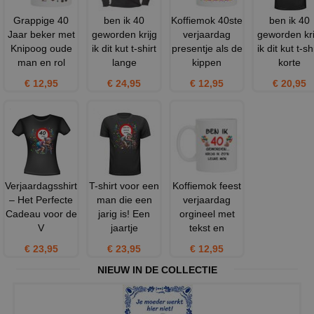
Grappige 40
ben ik 40
Koffiemok 40ste
ben ik 40
Jaar beker met
geworden krijg
verjaardag
geworden kri
Knipoog oude
ik dit kut t-shirt
presentje als de
ik dit kut t-sh
man en rol
lange
kippen
korte
€ 12,95
€ 24,95
€ 12,95
€ 20,95
Verjaardagsshirt
T-shirt voor een
Koffiemok feest
– Het Perfecte
man die een
verjaardag
Cadeau voor de
jarig is! Een
orgineel met
V
jaartje
tekst en
€ 23,95
€ 23,95
€ 12,95
NIEUW IN DE COLLECTIE