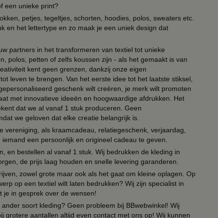
of een unieke print?
kken, petjes, tegeltjes, schorten, hoodies, polos, sweaters etc.
uk en het lettertype en zo maak je een uniek design dat
ouw partners in het transformeren van textiel tot unieke
, polos, petten of zelfs koussen zijn - als het gemaakt is van
eativiteit kent geen grenzen, dankzij onze eigen
ot leven te brengen. Van het eerste idee tot het laatste stiksel,
n gepersonaliseerd geschenk wilt creëren, je merk wilt promoten
 paraat met innovatieve ideeën en hoogwaardige afdrukken. Het
tekent dat we al vanaf 1 stuk produceren. Geen
t we geloven dat elke creatie belangrijk is.
lie vereniging, als kraamcadeau, relatiegeschenk, verjaardag,
om iemand een persoonlijk en origineel cadeau te geven.
 en bestellen al vanaf 1 stuk. Wij bedrukken de kleding in
orgen, de prijs laag houden en snelle levering garanderen.
drijven, zowel grote maar ook als het gaat om kleine oplagen. Op
erp op een textiel wilt laten bedrukken? Wij zijn specialist in
t je in gesprek over de wensen!
 of ander soort kleding? Geen probleem bij BBwebwinkel! Wij
ij grotere aantallen altijd even contact met ons op! Wij kunnen