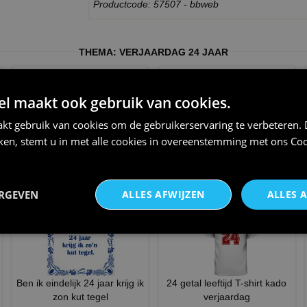
Productcode: 57507 - bbweb
THEMA:
VERJAARDAG 24 JAAR
 maakt ook gebruik van cookies.
kt gebruik van cookies om de gebruikerservaring te verbeteren.
iken, stemt u in met alle cookies in overeenstemming met ons
Coo
Ben ik eindelijk 24 jaar krijg ik
Mok verjaardag feestelijk met
zon stomme tege
print en grappige fo
€ 11,95
€ 12,95
ERGEVEN
ALLES AFWIJZEN
ALLES 
Ben ik eindelijk 24 jaar krijg ik
24 getal leeftijd T-shirt kado
zon kut tegel
verjaardag