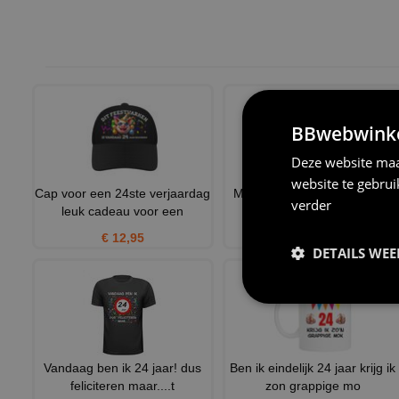
BBwebwinkel
Deze website maa
website te gebru
Cap voor een 24ste verjaardag
Mok verjaardag 24 jaar voor
verder
leuk cadeau voor een
een toffe peer
€ 12,95
€ 12,95
DETAILS WE
Vandaag ben ik 24 jaar! dus
Ben ik eindelijk 24 jaar krijg ik
feliciteren maar....t
zon grappige mo