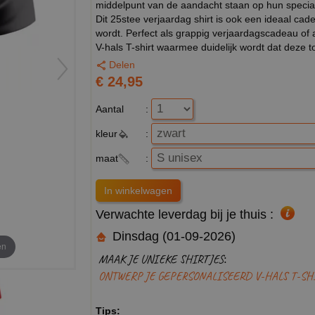
middelpunt van de aandacht staan op hun specia
Dit 25stee verjaardag shirt is ook een ideaal cade
wordt. Perfect als grappig verjaardagscadeau of a
V-hals T-shirt waarmee duidelijk wordt dat deze to
Delen
€ 24,95
Aantal
:
kleur
:
maat
:
Verwachte leverdag bij je thuis :
Dinsdag (01-09-2026)
en
MAAK JE UNIEKE SHIRTJES:
ONTWERP JE GEPERSONALISEERD V-HALS T-SH
Tips: