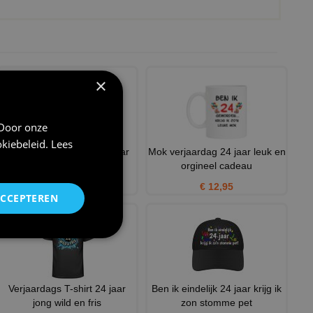
×
 Door onze
kiebeleid
.
Lees
leuk verjaardag shirt 24 jaar
Mok verjaardag 24 jaar leuk en
toffe peer
orgineel cadeau
€ 21,95
€ 12,95
ACCEPTEREN
Verjaardags T-shirt 24 jaar
Ben ik eindelijk 24 jaar krijg ik
jong wild en fris
zon stomme pet