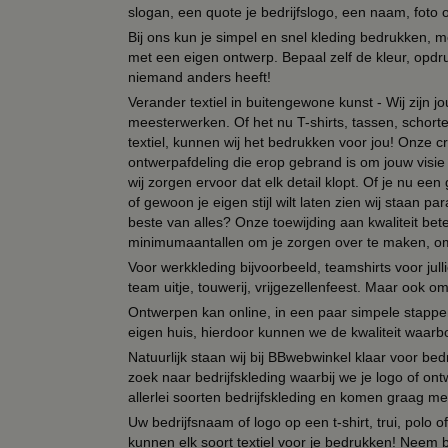
slogan, een quote je bedrijfslogo, een naam, foto 
Bij ons kun je simpel en snel kleding bedrukken, mo
met een eigen ontwerp. Bepaal zelf de kleur, opdr
niemand anders heeft!
Verander textiel in buitengewone kunst - Wij zijn j
meesterwerken. Of het nu T-shirts, tassen, schorten
textiel, kunnen wij het bedrukken voor jou! Onze cr
ontwerpafdeling die erop gebrand is om jouw visie t
wij zorgen ervoor dat elk detail klopt. Of je nu ee
of gewoon je eigen stijl wilt laten zien wij staan
beste van alles? Onze toewijding aan kwaliteit be
minimumaantallen om je zorgen over te maken, omda
Voor werkkleding bijvoorbeeld, teamshirts voor jul
team uitje, touwerij, vrijgezellenfeest. Maar ook 
Ontwerpen kan online, in een paar simpele stappen,
eigen huis, hierdoor kunnen we de kwaliteit waarb
Natuurlijk staan wij bij BBwebwinkel klaar voor be
zoek naar bedrijfskleding waarbij we je logo of ontw
allerlei soorten bedrijfskleding en komen graag me
Uw bedrijfsnaam of logo op een t-shirt, trui, polo
kunnen elk soort textiel voor je bedrukken! Neem b