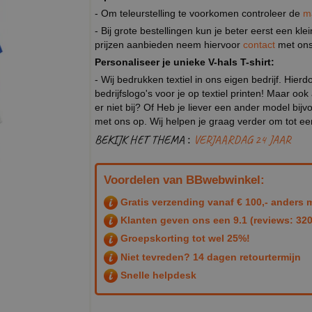
- Om teleurstelling te voorkomen controleer de
m
- Bij grote bestellingen kun je beter eerst een kl
prijzen aanbieden neem hiervoor
contact
met ons
Personaliseer je unieke V-hals T-shirt:
- Wij bedrukken textiel in ons eigen bedrijf. Hier
bedrijfslogo's voor je op textiel printen! Maar ook
er niet bij? Of Heb je liever een ander model b
met ons op. Wij helpen je graag verder om tot e
BEKIJK HET THEMA :
VERJAARDAG 24 JAAR
Voordelen van BBwebwinkel:
Gratis verzending vanaf € 100,- anders m
Klanten geven ons een
9.1
(reviews: 320
Groepskorting tot wel 25%!
Niet tevreden? 14 dagen retourtermijn
Snelle helpdesk