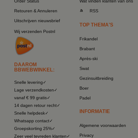
Order Status
Wat vinden klanten van ons
Retouren & Annuleren
RSS
Uitschrijven nieuwsbrief
TOP THEMA'S
Wij verzenden Postnl
Frikandel
Brabant
Après-ski
DAAROM
Swat
BBWEBWINKEL:
Gezinsuitbreiding
Snelle levering✓
Boer
Lage verzendkosten✓
vanaf € 99 gratis✓
Padel
14 dagen retour recht✓
INFORMATIE
Snelle helpdesk✓
Whatsapp contact✓
Algemene voorwaarden
Groepskorting 25%✓
Privacy
Zeer veel tevreden klanten✓