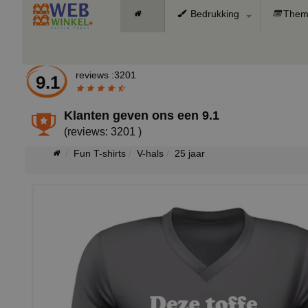
Bedrukking
Them
reviews :3201
9.1
Klanten geven ons een
9.1
(reviews: 3201 )
Fun T-shirts
V-hals
25 jaar