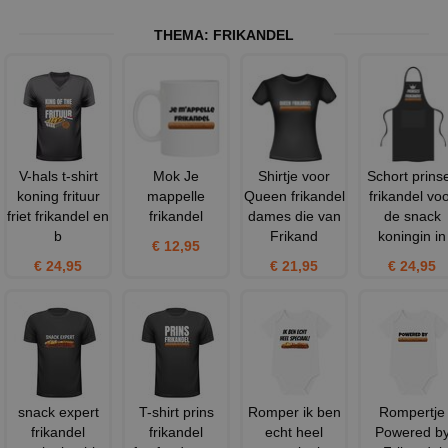
THEMA:
FRIKANDEL
V-hals t-shirt
Mok Je
Shirtje voor
Schort prins
koning frituur
mappelle
Queen frikandel
frikandel vo
friet frikandel en
frikandel
dames die van
de snack
b
Frikand
koningin in
€ 12,95
€ 24,95
€ 21,95
€ 24,95
snack expert
T-shirt prins
Romper ik ben
Rompertje
frikandel
frikandel
echt heel
Powered b