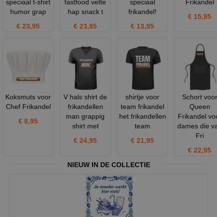
speciaal t-shirt
fastfood vette
speciaal
Frikandel
humor grap
hap snack t
frikandel!
€ 15,95
€ 23,95
€ 23,95
€ 13,95
Koksmuts voor
V hals shirt de
shirtje voor
Schort voo
Chef Frikandel
frikandellen
team frikandel
Queen
man grappig
het frikandellen
Frikandel vo
€ 8,95
shirt met
team
dames die v
Fri
€ 24,95
€ 21,95
€ 22,95
NIEUW IN DE COLLECTIE