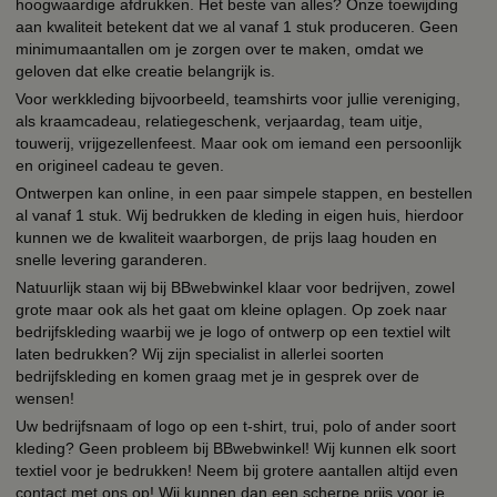
hoogwaardige afdrukken. Het beste van alles? Onze toewijding
aan kwaliteit betekent dat we al vanaf 1 stuk produceren. Geen
minimumaantallen om je zorgen over te maken, omdat we
geloven dat elke creatie belangrijk is.
Voor werkkleding bijvoorbeeld, teamshirts voor jullie vereniging,
als kraamcadeau, relatiegeschenk, verjaardag, team uitje,
touwerij, vrijgezellenfeest. Maar ook om iemand een persoonlijk
en origineel cadeau te geven.
Ontwerpen kan online, in een paar simpele stappen, en bestellen
al vanaf 1 stuk. Wij bedrukken de kleding in eigen huis, hierdoor
kunnen we de kwaliteit waarborgen, de prijs laag houden en
snelle levering garanderen.
Natuurlijk staan wij bij BBwebwinkel klaar voor bedrijven, zowel
grote maar ook als het gaat om kleine oplagen. Op zoek naar
bedrijfskleding waarbij we je logo of ontwerp op een textiel wilt
laten bedrukken? Wij zijn specialist in allerlei soorten
bedrijfskleding en komen graag met je in gesprek over de
wensen!
Uw bedrijfsnaam of logo op een t-shirt, trui, polo of ander soort
kleding? Geen probleem bij BBwebwinkel! Wij kunnen elk soort
textiel voor je bedrukken! Neem bij grotere aantallen altijd even
contact met ons op! Wij kunnen dan een scherpe prijs voor je