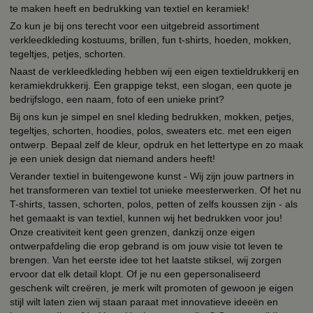
te maken heeft en bedrukking van textiel en keramiek!
Zo kun je bij ons terecht voor een uitgebreid assortiment
verkleedkleding kostuums, brillen, fun t-shirts, hoeden, mokken,
tegeltjes, petjes, schorten.
Naast de verkleedkleding hebben wij een eigen textieldrukkerij en
keramiekdrukkerij. Een grappige tekst, een slogan, een quote je
bedrijfslogo, een naam, foto of een unieke print?
Bij ons kun je simpel en snel kleding bedrukken, mokken, petjes,
tegeltjes, schorten, hoodies, polos, sweaters etc. met een eigen
ontwerp. Bepaal zelf de kleur, opdruk en het lettertype en zo maak
je een uniek design dat niemand anders heeft!
Verander textiel in buitengewone kunst - Wij zijn jouw partners in
het transformeren van textiel tot unieke meesterwerken. Of het nu
T-shirts, tassen, schorten, polos, petten of zelfs koussen zijn - als
het gemaakt is van textiel, kunnen wij het bedrukken voor jou!
Onze creativiteit kent geen grenzen, dankzij onze eigen
ontwerpafdeling die erop gebrand is om jouw visie tot leven te
brengen. Van het eerste idee tot het laatste stiksel, wij zorgen
ervoor dat elk detail klopt. Of je nu een gepersonaliseerd
geschenk wilt creëren, je merk wilt promoten of gewoon je eigen
stijl wilt laten zien wij staan paraat met innovatieve ideeën en