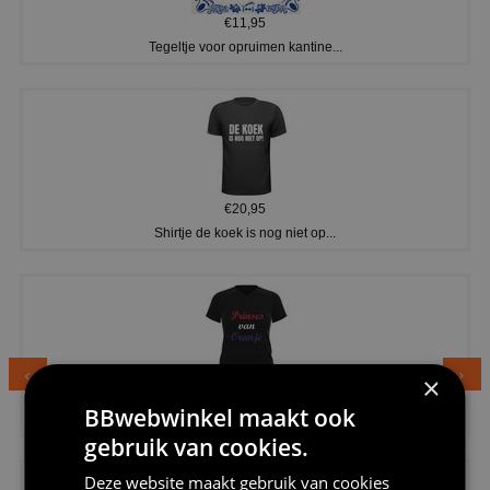
€11,95
Tegeltje voor opruimen kantine...
€20,95
Shirtje de koek is nog niet op...
×
€24,95
BBwebwinkel maakt ook
Dames v hals t-shirt prinses v...
gebruik van cookies.
Deze website maakt gebruik van cookies