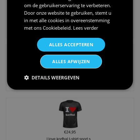
om de gebruikerservaring te verbeteren.
Door onze website te gebruiken, stemt u
in met alle cookies in overeenstemming
€24,95
met ons
Cookiebeleid
.
Lees verder
Koningsdag shirt heren v-hals ...
ALLES ACCEPTEREN
ALLES AFWIJZEN
DETAILS WEERGEVEN
€24,95
V-hals shirt rood wit blauw st...
€24,95
I love korfbal t-shirt sport s...