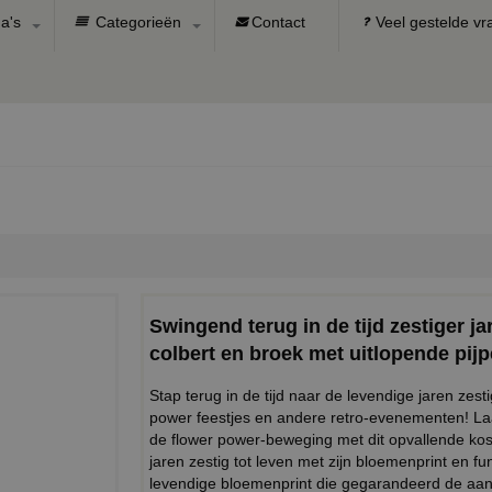
a's
Categorieën
Contact
Veel gestelde v
Swingend terug in de tijd zestiger 
colbert en broek met uitlopende pij
Stap terug in de tijd naar de levendige jaren zes
power feestjes en andere retro-evenementen! Laat
de flower power-beweging met dit opvallende kost
jaren zestig tot leven met zijn bloemenprint en f
levendige bloemenprint die gegarandeerd de aand