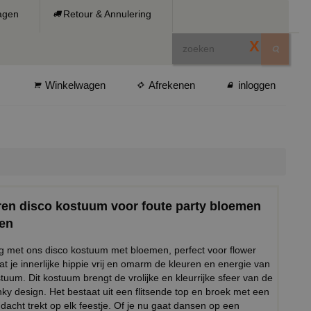
ragen
Retour & Annulering
X
Winkelwagen
Afrekenen
inloggen
jaren disco kostuum voor foute party bloemen
pen
tig met ons disco kostuum met bloemen, perfect voor flower
 je innerlijke hippie vrij en omarm de kleuren en energie van
uum. Dit kostuum brengt de vrolijke en kleurrijke sfeer van de
unky design. Het bestaat uit een flitsende top en broek met een
acht trekt op elk feestje. Of je nu gaat dansen op een