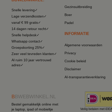
Gezinsuitbreiding
Snelle levering✓
Boer
Lage verzendkosten✓
vanaf € 99 gratis✓
Padel
14 dagen retour recht✓
INFORMATIE
Snelle helpdesk✓
Whatsapp contact✓
Algemene voorwaarden
Groepskorting 25%✓
Privacy
Zeer veel tevreden klanten✓
Al ruim 10 jaar vertrouwd
Cookie beleid
adres✓
Disclaimer
AI-transparantieverklaring
B
BWEBWINKEL.NL
Bestel gemakkelijk online met
je laptop, ipad of mobieltje
Veilig betalen met iDE