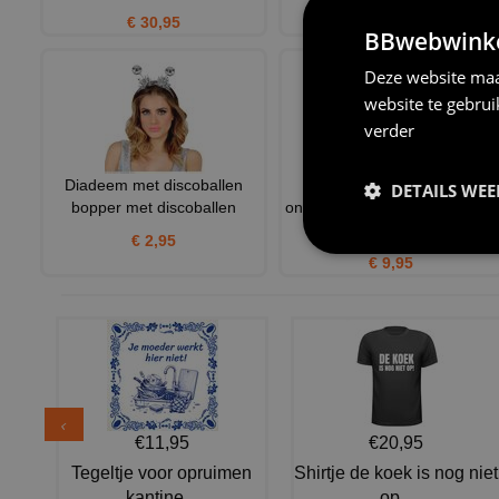
€ 30,95
€ 24,95
BBwebwinkel
Deze website maa
website te gebru
verder
Diadeem met discoballen
Opvallend speels en
DETAILS WE
bopper met discoballen
onweerstaanbaar fel het neon
o
€ 2,95
€ 9,95
€11,95
€20,95
Tegeltje voor opruimen
Shirtje de koek is nog niet
kantine...
op...