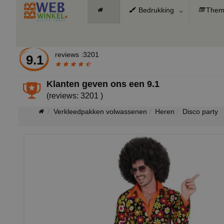
Bedrukking
Them
reviews :3201
9.1
Klanten geven ons een
9.1
(reviews: 3201 )
Verkleedpakken volwassenen
Heren
Disco party