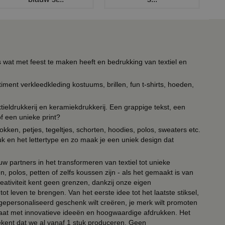
s wat met feest te maken heeft en bedrukking van textiel en
timent verkleedkleding kostuums, brillen, fun t-shirts, hoeden,
ieldrukkerij en keramiekdrukkerij. Een grappige tekst, een
of een unieke print?
kken, petjes, tegeltjes, schorten, hoodies, polos, sweaters etc.
uk en het lettertype en zo maak je een uniek design dat
ouw partners in het transformeren van textiel tot unieke
, polos, petten of zelfs koussen zijn - als het gemaakt is van
eativiteit kent geen grenzen, dankzij onze eigen
ot leven te brengen. Van het eerste idee tot het laatste stiksel,
n gepersonaliseerd geschenk wilt creëren, je merk wilt promoten
 paraat met innovatieve ideeën en hoogwaardige afdrukken. Het
tekent dat we al vanaf 1 stuk produceren. Geen