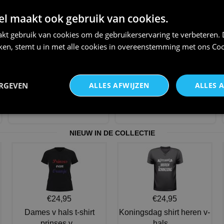
€ 30,95
€ 6,95
 maakt ook gebruik van cookies.
kt gebruik van cookies om de gebruikerservaring te verbeteren.
iken, stemt u in met alle cookies in overeenstemming met ons
Coo
Hippie ketting en oorringen
Disco pruik jaren zeventig
ERGEVEN
ALLES AFWIJZEN
ALLES 
neon groen peace
kroeskop fijne krul bru
€ 3,75
€ 9,95
NIEUW IN DE COLLECTIE
€24,95
€24,95
Dames v hals t-shirt
Koningsdag shirt heren v-
prinses v...
hals ...