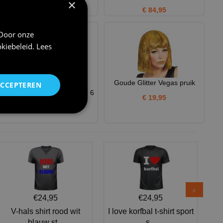
×
€ 24,95
€ 84,95
 Door onze
kiebeleid
.
Lees
Ga terug in de de tijd
Goude Glitter Vegas pruik
ACCEPTEREN
betoverende bloemen retro 6
€ 19,95
€ 29,95
€24,95
€24,95
V-hals shirt rood wit
I love korfbal t-shirt sport
blauw st...
s...