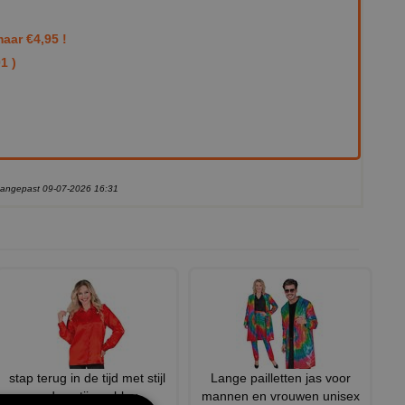
aar €4,95 !
1 )
 aangepast 09-07-2026 16:31
stap terug in de tijd met stijl
Lange pailletten jas voor
rode satijnen blou
mannen en vrouwen unisex