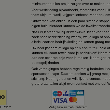
minimumaantallen om je zorgen over te maken, omda
Voor werkkleding bijvoorbeeld, teamshirts voor jul
team uitje, touwerij, vrijgezellenfeest. Maar ook 
Ontwerpen kan online, in een paar simpele stappen,
eigen huis, hierdoor kunnen we de kwaliteit waarb
Natuurlijk staan wij bij BBwebwinkel klaar voor be
zoek naar bedrijfskleding waarbij we je logo of ontw
allerlei soorten bedrijfskleding en komen graag me
Uw bedrijfsnaam of logo op een t-shirt, trui, polo
kunnen elk soort textiel voor je bedrukken! Neem b
dan een scherpe prijs voor je maken. Neem gerust 
de mogelijkheden.
Ook verenigingen hebben regelmatig bedrukte kled
sporttassen, caps. Daarom denken wij graag met j
stichting. Neem gerust en vrijblijvend contact met
grotere aantallen altijd even contact met ons op! 
AL | Wero
Veilig betalen met Creditcard