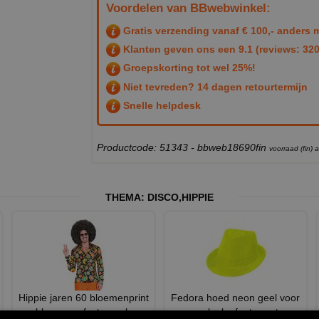
Voordelen van BBwebwinkel:
Gratis verzending vanaf € 100,- anders m
Klanten geven ons een
9.1
(reviews: 320
Groepskorting tot wel 25%!
Niet tevreden? 14 dagen retourtermijn
Snelle helpdesk
Productcode: 51343 - bbweb18690fin
voorraad (fin)
THEMA:
DISCO
,
HIPPIE
Hippie jaren 60 bloemenprint
Fedora hoed neon geel voor
blouse perfect voor h
een leuke foute party