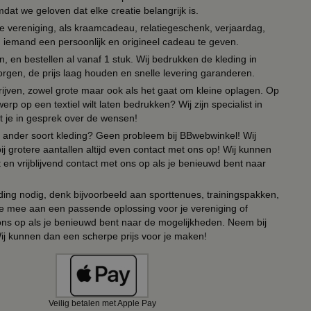
t we geloven dat elke creatie belangrijk is.
lie vereniging, als kraamcadeau, relatiegeschenk, verjaardag,
om iemand een persoonlijk en origineel cadeau te geven.
 en bestellen al vanaf 1 stuk. Wij bedrukken de kleding in
orgen, de prijs laag houden en snelle levering garanderen.
drijven, zowel grote maar ook als het gaat om kleine oplagen. Op
erp op een textiel wilt laten bedrukken? Wij zijn specialist in
t je in gesprek over de wensen!
 of ander soort kleding? Geen probleem bij BBwebwinkel! Wij
ij grotere aantallen altijd even contact met ons op! Wij kunnen
en vrijblijvend contact met ons op als je benieuwd bent naar
ing nodig, denk bijvoorbeeld aan sporttenues, trainingspakken,
e mee aan een passende oplossing voor je vereniging of
 ons op als je benieuwd bent naar de mogelijkheden. Neem bij
Wij kunnen dan een scherpe prijs voor je maken!
Veilig betalen met Apple Pay