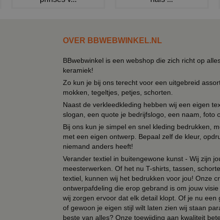
OVER BBWEBWINKEL.NL
BBwebwinkel is een webshop die zich richt op alle
keramiek!
Zo kun je bij ons terecht voor een uitgebreid assor
mokken, tegeltjes, petjes, schorten.
Naast de verkleedkleding hebben wij een eigen text
slogan, een quote je bedrijfslogo, een naam, foto 
Bij ons kun je simpel en snel kleding bedrukken, mo
met een eigen ontwerp. Bepaal zelf de kleur, opdr
niemand anders heeft!
Verander textiel in buitengewone kunst - Wij zijn j
meesterwerken. Of het nu T-shirts, tassen, schorten
textiel, kunnen wij het bedrukken voor jou! Onze cr
ontwerpafdeling die erop gebrand is om jouw visie t
wij zorgen ervoor dat elk detail klopt. Of je nu ee
of gewoon je eigen stijl wilt laten zien wij staan
beste van alles? Onze toewijding aan kwaliteit be