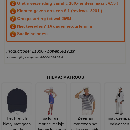
Gratis verzending vanaf € 100,- anders maar €4,95 !
Klanten geven ons een
9.1
(reviews: 3201 )
Groepskorting tot wel 25%!
Niet tevreden? 14 dagen retourtermijn
Snelle helpdesk
Productcode: 21086 - bbweb59191fin
voorraad (fin) aangepast 04-08-2026 01:01
THEMA:
MATROOS
Pet French
sailor girl
Zeeman
matrozenpa
Navy met gaas
marine meisje
matrozen set
volwassen
aan de
dames kostuum
volwassen shirt