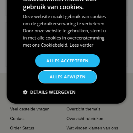
gebruik van cookies.
€24,95
V-hals shirt rood wit blauw st...
Deze website maakt gebruik van cookies
om de gebruikerservaring te verbeteren.
Door onze website te gebruiken, stemt u
in met alle cookies in overeenstemming
met ons
Cookiebeleid
.
Lees verder
€24,95
ALLES ACCEPTEREN
I love korfbal t-shirt sport s...
ALLES AFWIJZEN
SERVICE EN INFO
OVERZICHT
DETAILS WEERGEVEN
Reviews
Sitemapping
Veel gestelde vragen
Overzicht thema's
Contact
Overzicht rubrieken
Order Status
Wat vinden klanten van ons