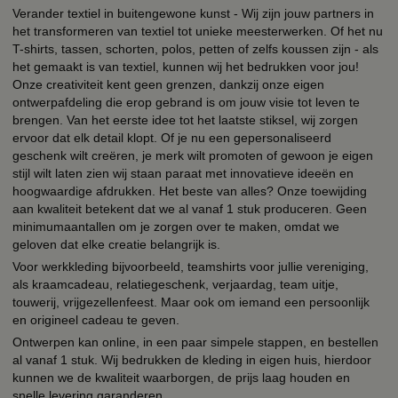
Verander textiel in buitengewone kunst - Wij zijn jouw partners in
het transformeren van textiel tot unieke meesterwerken. Of het nu
T-shirts, tassen, schorten, polos, petten of zelfs koussen zijn - als
het gemaakt is van textiel, kunnen wij het bedrukken voor jou!
Onze creativiteit kent geen grenzen, dankzij onze eigen
ontwerpafdeling die erop gebrand is om jouw visie tot leven te
brengen. Van het eerste idee tot het laatste stiksel, wij zorgen
ervoor dat elk detail klopt. Of je nu een gepersonaliseerd
geschenk wilt creëren, je merk wilt promoten of gewoon je eigen
stijl wilt laten zien wij staan paraat met innovatieve ideeën en
hoogwaardige afdrukken. Het beste van alles? Onze toewijding
aan kwaliteit betekent dat we al vanaf 1 stuk produceren. Geen
minimumaantallen om je zorgen over te maken, omdat we
geloven dat elke creatie belangrijk is.
Voor werkkleding bijvoorbeeld, teamshirts voor jullie vereniging,
als kraamcadeau, relatiegeschenk, verjaardag, team uitje,
touwerij, vrijgezellenfeest. Maar ook om iemand een persoonlijk
en origineel cadeau te geven.
Ontwerpen kan online, in een paar simpele stappen, en bestellen
al vanaf 1 stuk. Wij bedrukken de kleding in eigen huis, hierdoor
kunnen we de kwaliteit waarborgen, de prijs laag houden en
snelle levering garanderen.