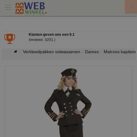
X
Klanten geven ons een
9.1
(reviews: 3201 )
Verkleedpakken volwassenen
Dames
Matroos kapitein