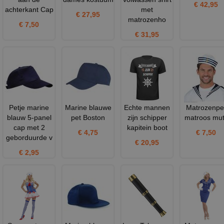
€ 42,95
achterkant Cap
met
€ 27,95
matrozenho
€ 7,50
€ 31,95
Petje marine
Marine blauwe
Echte mannen
Matrozenpe
blauw 5-panel
pet Boston
zijn schipper
matroos mu
cap met 2
kapitein boot
€ 4,75
€ 7,50
geborduurde v
€ 20,95
€ 2,95