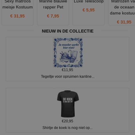
Sexy matroos
Marine blauwe
Luxe Telescoop
Matrozen v
meisje Kostuum
rapper Pet
de oceaan
€ 5,95
dame kostu
€ 31,95
€ 7,95
€ 31,95
NIEUW IN DE COLLECTIE
€11,95
Tegeltje voor opruimen kantine...
€20,95
Shirtje de koek is nog niet op...