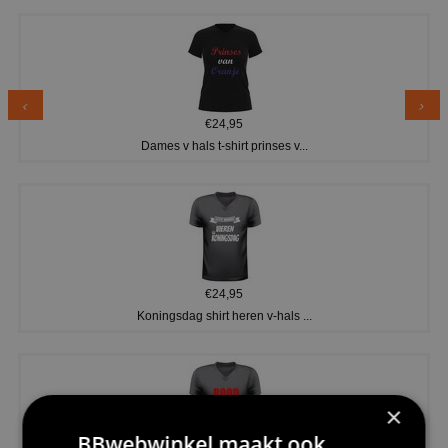
€24,95
Dames v hals t-shirt prinses v...
€24,95
Koningsdag shirt heren v-hals ...
×
BBwebwinkel maakt ook