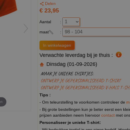
Delen
€ 23,95
Aantal
:
maat
:
Verwachte leverdag bij je thuis :
Dinsdag (01-09-2026)
MAAK JE UNIEKE SHIRTJES:
ONTWERP JE GEPERSONALISEERD T-SHIRT
ONTWERP JE GEPERSONALISEERD V-HALS T-SH
Tips :
en
- Om teleurstelling te voorkomen controleer de
m
- Bij grote bestellingen kun je beter eerst een kl
prijzen aanbieden neem hiervoor
contact
met ons
Personaliseer je unieke T-shirt:
- Wij bedrukken textiel in ons eigen bedrijf. Hier