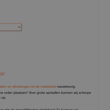
IRT
aten en afmetingen uit de maattabel
nauwkeurig.
eine order plaatsen! Voor grote aantallen kunnen wij scherpe
 op.
door zijn de mogelijkheden eindeloos! Zo kunnen wij