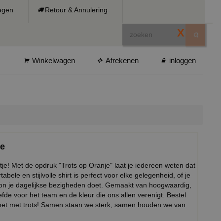
ragen
Retour & Annulering
X
Winkelwagen
Afrekenen
inloggen
je
rtje! Met de opdruk "Trots op Oranje" laat je iedereen weten dat
tabele en stijlvolle shirt is perfect voor elke gelegenheid, of je
ewoon je dagelijkse bezigheden doet. Gemaakt van hoogwaardig,
efde voor het team en de kleur die ons allen verenigt. Bestel
 het met trots! Samen staan we sterk, samen houden we van