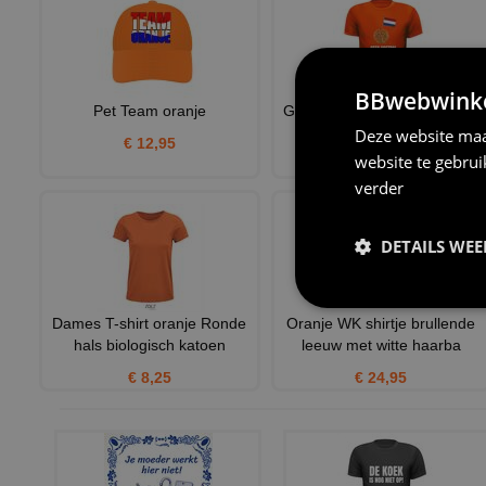
BBwebwinkel
Pet Team oranje
Grappig oranje shirtje! Geen
voetbal maar bitterba
Deze website maa
€ 12,95
website te gebru
€ 23,95
verder
DETAILS WE
Dames T-shirt oranje Ronde
Oranje WK shirtje brullende
hals biologisch katoen
leeuw met witte haarba
€ 8,25
€ 24,95