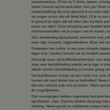
meesterwerken. Of het nu T-shirts, tassen, schorten
textiel, kunnen wij het bedrukken voor jou! Onze cr
ontwerpafdeling die erop gebrand is om jouw visie t
wij zorgen ervoor dat elk detail klopt. Of je nu ee
of gewoon je eigen stijl wilt laten zien wij staan
beste van alles? Onze toewijding aan kwaliteit be
minimumaantallen om je zorgen over te maken, omda
Voor werkkleding bijvoorbeeld, teamshirts voor jul
team uitje, touwerij, vrijgezellenfeest. Maar ook 
Ontwerpen kan online, in een paar simpele stappen,
eigen huis, hierdoor kunnen we de kwaliteit waarb
Natuurlijk staan wij bij BBwebwinkel klaar voor be
zoek naar bedrijfskleding waarbij we je logo of ontw
allerlei soorten bedrijfskleding en komen graag me
Uw bedrijfsnaam of logo op een t-shirt, trui, polo
kunnen elk soort textiel voor je bedrukken! Neem b
dan een scherpe prijs voor je maken. Neem gerust 
de mogelijkheden.
Ook verenigingen hebben regelmatig bedrukte kled
sporttassen, caps. Daarom denken wij graag met j
stichting. Neem gerust en vrijblijvend contact met