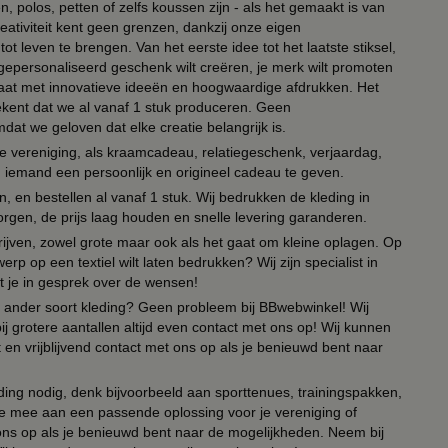
, polos, petten of zelfs koussen zijn - als het gemaakt is van
eativiteit kent geen grenzen, dankzij onze eigen
ot leven te brengen. Van het eerste idee tot het laatste stiksel,
n gepersonaliseerd geschenk wilt creëren, je merk wilt promoten
 paraat met innovatieve ideeën en hoogwaardige afdrukken. Het
tekent dat we al vanaf 1 stuk produceren. Geen
t we geloven dat elke creatie belangrijk is.
lie vereniging, als kraamcadeau, relatiegeschenk, verjaardag,
om iemand een persoonlijk en origineel cadeau te geven.
 en bestellen al vanaf 1 stuk. Wij bedrukken de kleding in
orgen, de prijs laag houden en snelle levering garanderen.
drijven, zowel grote maar ook als het gaat om kleine oplagen. Op
erp op een textiel wilt laten bedrukken? Wij zijn specialist in
t je in gesprek over de wensen!
 of ander soort kleding? Geen probleem bij BBwebwinkel! Wij
ij grotere aantallen altijd even contact met ons op! Wij kunnen
en vrijblijvend contact met ons op als je benieuwd bent naar
ing nodig, denk bijvoorbeeld aan sporttenues, trainingspakken,
e mee aan een passende oplossing voor je vereniging of
 ons op als je benieuwd bent naar de mogelijkheden. Neem bij