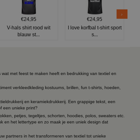
€24,95
€24,95
V-hals shirt rood wit
I love korfbal t-shirt sport
blauw st...
s...
s wat met feest te maken heeft en bedrukking van textiel en
timent verkleedkleding kostuums, brillen, fun t-shirts, hoeden,
ieldrukkerij en keramiekdrukkerij. Een grappige tekst, een
of een unieke print?
kken, petjes, tegeltjes, schorten, hoodies, polos, sweaters etc.
uk en het lettertype en zo maak je een uniek design dat
ouw partners in het transformeren van textiel tot unieke