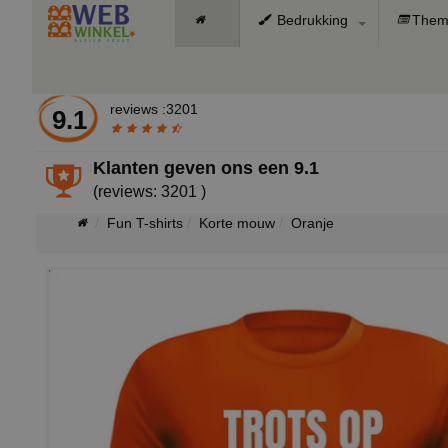
Bedrukking
Them
reviews :3201
9.1
Klanten geven ons een
9.1
(reviews: 3201 )
Fun T-shirts
Korte mouw
Oranje