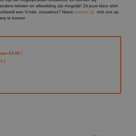
 andere teksten en afbeelding zijn mogelijk! Zit jouw kleur shirt
ijvoorbeeld een V-hals, mouwloos? Neem
contact
met ons op.
werp te komen
aar €4,95 !
1 )