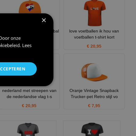
×
Oranje pet houden van voetbal
love voetballen ik hou van
Nederland
voetballen t-shirt kort
 Door onze
kiebeleid
.
Lees
€ 12,95
€ 20,95
ACCEPTEREN
nederland met streepen van
Oranje Vintage Snapback
de nederlandse vlag t-s
Trucker-pet Retro stijl vo
€ 20,95
€ 7,95