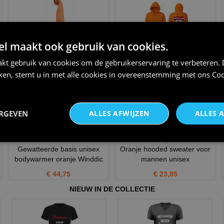
 maakt ook gebruik van cookies.
Fashion Stropdas oranje
Hoodie the Dutch loves beer
Fashion Stropdassen
kt gebruik van cookies om de gebruikerservaring te verbeteren.
€ 39,95
iken, stemt u in met alle cookies in overeenstemming met ons
Coo
€ 21,95
ERGEVEN
ALLES AFWIJZEN
ALLES 
Gewatteerde basis unisex
Oranje hooded sweater voor
bodywarmer oranje Winddic
mannen unisex
€ 44,75
€ 23,95
NIEUW IN DE COLLECTIE