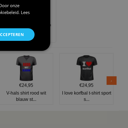
 Door onze
kiebeleid
.
Lees
Pet bitterbal met vlaggetje
€ 12,95
ACCEPTEREN
€24,95
€24,95
V-hals shirt rood wit
I love korfbal t-shirt sport
blauw st...
s...