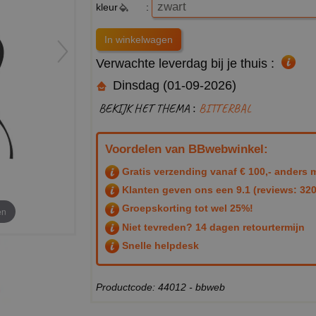
kleur
:
Verwachte leverdag bij je thuis :
Dinsdag (01-09-2026)
BEKIJK HET THEMA :
BITTERBAL
Voordelen van BBwebwinkel:
Gratis verzending vanaf € 100,- anders m
Klanten geven ons een
9.1
(reviews: 320
Groepskorting tot wel 25%!
en
Niet tevreden? 14 dagen retourtermijn
Snelle helpdesk
Productcode: 44012 - bbweb