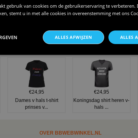
kt gebruik van cookies om de gebruikerservaring te verbeteren.
iken, stemt u in met alle cookies in overeenstemming met ons
Coo
V-hals Dames shirt
Pet voor Queen Bitterbal
Frituurkoningin grappig Friet s
€ 12,95
ERGEVEN
ALLES AFWIJZEN
ALLES 
€ 24,95
NIEUW IN DE COLLECTIE
€24,95
€24,95
Dames v hals t-shirt
Koningsdag shirt heren v-
prinses v...
hals ...
OVER BBWEBWINKEL.NL