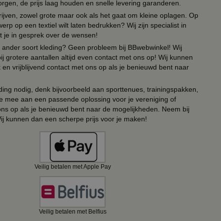
orgen, de prijs laag houden en snelle levering garanderen.
drijven, zowel grote maar ook als het gaat om kleine oplagen. Op
erp op een textiel wilt laten bedrukken? Wij zijn specialist in
t je in gesprek over de wensen!
 of ander soort kleding? Geen probleem bij BBwebwinkel! Wij
ij grotere aantallen altijd even contact met ons op! Wij kunnen
en vrijblijvend contact met ons op als je benieuwd bent naar
ing nodig, denk bijvoorbeeld aan sporttenues, trainingspakken,
e mee aan een passende oplossing voor je vereniging of
 ons op als je benieuwd bent naar de mogelijkheden. Neem bij
Wij kunnen dan een scherpe prijs voor je maken!
Veilig betalen met Apple Pay
Veilig betalen met Belfius