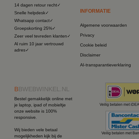
14 dagen retour recht✓
INFORMATIE
Snelle helpdesk✓
Whatsapp contact✓
Algemene voorwaarden
Groepskorting 25%✓
Privacy
Zeer veel tevreden klanten✓
Al ruim 10 jaar vertrouwd
Cookie beleid
adres✓
Disclaimer
AI-transparantieverklaring
B
BWEBWINKEL.NL
Bestel gemakkelijk online met
je laptop, ipad of mobieltje
Veilig betalen met iDE
onze website is 100%
responsive.
Wij bieden vele betaal
Veilig betalen met Ba
mogelijkheden kijk bij de