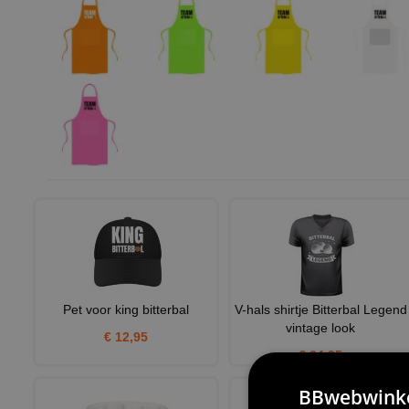
Pet voor king bitterbal
V-hals shirtje Bitterbal Legend
vintage look
€ 12,95
€ 24,95
BBwebwinkel