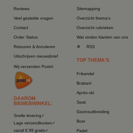
Reviews
Sitemapping
Veel gestelde vragen
Overzicht thema's
Contact
Overzicht rubrieken
Order Status
Wat vinden klanten van ons
Retouren & Annuleren
RSS
Uitschrijven nieuwsbrief
TOP THEMA'S
Wij verzenden Postnl
Frikandel
Brabant
Après-ski
DAAROM
Swat
BBWEBWINKEL:
Gezinsuitbreiding
Snelle levering✓
Boer
Lage verzendkosten✓
vanaf € 99 gratis✓
Padel