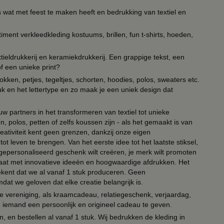
s wat met feest te maken heeft en bedrukking van textiel en
timent verkleedkleding kostuums, brillen, fun t-shirts, hoeden,
ieldrukkerij en keramiekdrukkerij. Een grappige tekst, een
of een unieke print?
kken, petjes, tegeltjes, schorten, hoodies, polos, sweaters etc.
uk en het lettertype en zo maak je een uniek design dat
ouw partners in het transformeren van textiel tot unieke
, polos, petten of zelfs koussen zijn - als het gemaakt is van
eativiteit kent geen grenzen, dankzij onze eigen
ot leven te brengen. Van het eerste idee tot het laatste stiksel,
n gepersonaliseerd geschenk wilt creëren, je merk wilt promoten
 paraat met innovatieve ideeën en hoogwaardige afdrukken. Het
tekent dat we al vanaf 1 stuk produceren. Geen
t we geloven dat elke creatie belangrijk is.
lie vereniging, als kraamcadeau, relatiegeschenk, verjaardag,
om iemand een persoonlijk en origineel cadeau te geven.
 en bestellen al vanaf 1 stuk. Wij bedrukken de kleding in