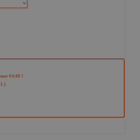
aar €4,95 !
1 )