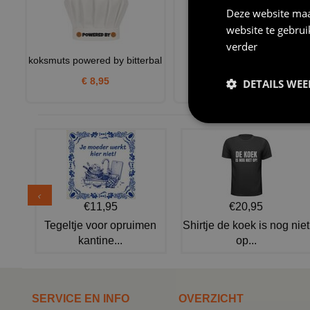
Deze website maa
website te gebru
verder
koksmuts powered by bitterbal
Sportshirt team bitterbal
grappig teamshirt met bi
€ 8,95
DETAILS WE
€ 24,95
€11,95
€20,95
Tegeltje voor opruimen
Shirtje de koek is nog niet
kantine...
op...
SERVICE EN INFO
OVERZICHT