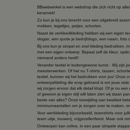
BBwebwinkel is een webshop die zich richt op alle
keramiek!
Zo kun je bij ons terecht voor een uitgebreid assor
mokken, tegeltjes, petjes, schorten.
Naast de verkleedkleding hebben wij een eigen text
slogan, een quote je bedrijfslogo, een naam, foto 
Bij ons kun je simpel en snel kleding bedrukken, mo
met een eigen ontwerp. Bepaal zelf de kleur, opdr
niemand anders heeft!
Verander textiel in buitengewone kunst - Wij zijn j
meesterwerken. Of het nu T-shirts, tassen, schorten
textiel, kunnen wij het bedrukken voor jou! Onze cr
ontwerpafdeling die erop gebrand is om jouw visie t
wij zorgen ervoor dat elk detail klopt. Of je nu ee
of gewoon je eigen stijl wilt laten zien wij staan
beste van alles? Onze toewijding aan kwaliteit be
minimumaantallen om je zorgen over te maken, omda
Voor werkkleding bijvoorbeeld, teamshirts voor jul
team uitje, touwerij, vrijgezellenfeest. Maar ook 
Ontwerpen kan online, in een paar simpele stappen,