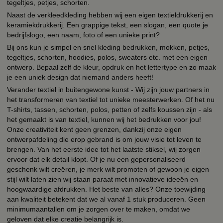
tegeltjes, petjes, schorten.
Naast de verkleedkleding hebben wij een eigen textieldrukkerij en
keramiekdrukkerij. Een grappige tekst, een slogan, een quote je
bedrijfslogo, een naam, foto of een unieke print?
Bij ons kun je simpel en snel kleding bedrukken, mokken, petjes,
tegeltjes, schorten, hoodies, polos, sweaters etc. met een eigen
ontwerp. Bepaal zelf de kleur, opdruk en het lettertype en zo maak
je een uniek design dat niemand anders heeft!
Verander textiel in buitengewone kunst - Wij zijn jouw partners in
het transformeren van textiel tot unieke meesterwerken. Of het nu
T-shirts, tassen, schorten, polos, petten of zelfs koussen zijn - als
het gemaakt is van textiel, kunnen wij het bedrukken voor jou!
Onze creativiteit kent geen grenzen, dankzij onze eigen
ontwerpafdeling die erop gebrand is om jouw visie tot leven te
brengen. Van het eerste idee tot het laatste stiksel, wij zorgen
ervoor dat elk detail klopt. Of je nu een gepersonaliseerd
geschenk wilt creëren, je merk wilt promoten of gewoon je eigen
stijl wilt laten zien wij staan paraat met innovatieve ideeën en
hoogwaardige afdrukken. Het beste van alles? Onze toewijding
aan kwaliteit betekent dat we al vanaf 1 stuk produceren. Geen
minimumaantallen om je zorgen over te maken, omdat we
geloven dat elke creatie belangrijk is.