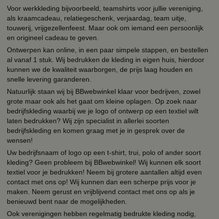
Voor werkkleding bijvoorbeeld, teamshirts voor jullie vereniging,
als kraamcadeau, relatiegeschenk, verjaardag, team uitje,
touwerij, vrijgezellenfeest. Maar ook om iemand een persoonlijk
en origineel cadeau te geven.
Ontwerpen kan online, in een paar simpele stappen, en bestellen
al vanaf 1 stuk. Wij bedrukken de kleding in eigen huis, hierdoor
kunnen we de kwaliteit waarborgen, de prijs laag houden en
snelle levering garanderen.
Natuurlijk staan wij bij BBwebwinkel klaar voor bedrijven, zowel
grote maar ook als het gaat om kleine oplagen. Op zoek naar
bedrijfskleding waarbij we je logo of ontwerp op een textiel wilt
laten bedrukken? Wij zijn specialist in allerlei soorten
bedrijfskleding en komen graag met je in gesprek over de
wensen!
Uw bedrijfsnaam of logo op een t-shirt, trui, polo of ander soort
kleding? Geen probleem bij BBwebwinkel! Wij kunnen elk soort
textiel voor je bedrukken! Neem bij grotere aantallen altijd even
contact met ons op! Wij kunnen dan een scherpe prijs voor je
maken. Neem gerust en vrijblijvend contact met ons op als je
benieuwd bent naar de mogelijkheden.
Ook verenigingen hebben regelmatig bedrukte kleding nodig,