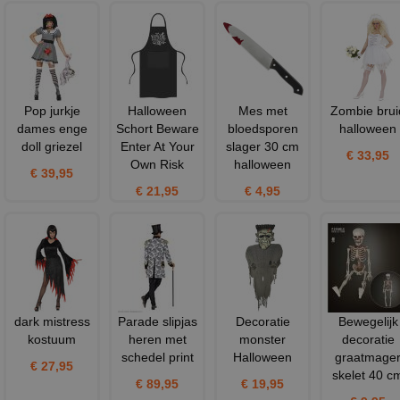
Pop jurkje
Halloween
Mes met
Zombie brui
dames enge
Schort Beware
bloedsporen
halloween
doll griezel
Enter At Your
slager 30 cm
€ 33,95
Own Risk
halloween
€ 39,95
€ 21,95
€ 4,95
dark mistress
Parade slipjas
Decoratie
Bewegelijk
kostuum
heren met
monster
decoratie
schedel print
Halloween
graatmage
€ 27,95
skelet 40 c
€ 89,95
€ 19,95