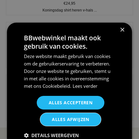
€24,95
Koningsdag shirt heren v-hals ...
×
BBwebwinkel maakt ook
gebruik van cookies.
Deze website maakt gebruik van cookies
€24,95
om de gebruikerservaring te verbeteren.
V-hals shirt rood wit blauw st...
Door onze website te gebruiken, stemt u
in met alle cookies in overeenstemming
met ons
Cookiebeleid
.
Lees verder
ALLES ACCEPTEREN
€24,95
I love korfbal t-shirt sport s...
ALLES AFWIJZEN
DETAILS WEERGEVEN