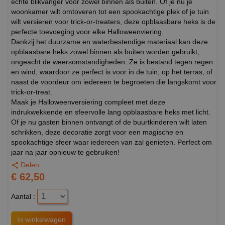
echte blikvanger voor zowel binnen als buiten. Of je nu je
woonkamer wilt omtoveren tot een spookachtige plek of je tuin
wilt versieren voor trick-or-treaters, deze opblaasbare heks is de
perfecte toevoeging voor elke Halloweenviering.
Dankzij het duurzame en waterbestendige materiaal kan deze
opblaasbare heks zowel binnen als buiten worden gebruikt,
ongeacht de weersomstandigheden. Ze is bestand tegen regen
en wind, waardoor ze perfect is voor in de tuin, op het terras, of
naast de voordeur om iedereen te begroeten die langskomt voor
trick-or-treat.
Maak je Halloweenversiering compleet met deze
indrukwekkende en sfeervolle lang opblaasbare heks met licht.
Of je nu gasten binnen ontvangt of de buurtkinderen wilt laten
schrikken, deze decoratie zorgt voor een magische en
spookachtige sfeer waar iedereen van zal genieten. Perfect om
jaar na jaar opnieuw te gebruiken!
Delen
€ 62,50
Aantal :