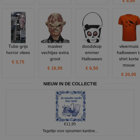
€ 9,95
Tube grijs
masker
doodskop
vleermuis
horror vlees
vechtjas extra
emmer
halloween t
groot
Halloween
shirt korte
€ 3,75
mouw
€ 16,95
€ 6,50
€ 20,95
NIEUW IN DE COLLECTIE
€11,95
Tegeltje voor opruimen kantine...