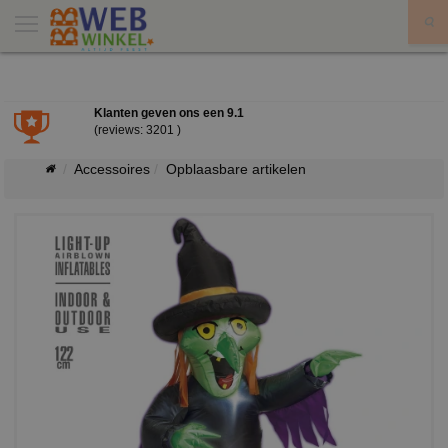
X
Klanten geven ons een
9.1
(reviews: 3201 )
Accessoires
Opblaasbare artikelen