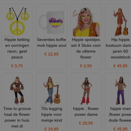
Hippie ketting
Seventies koffie
Hippie speldjes
Hip hippie
en oorringen
mok hippie soul
set 4 Stuks voor
kostuum dam
neon, geel
de ultieme
jaren 60
€ 12,95
peace
flower
woodstock
€ 3,75
€ 2,50
€ 45,95
Time to groove
70s legging
hippie , flower
hippie man
haal de flower
hippie voor
power dame
,flower powe
power in huis
meisje kind
dude fluwee
€ 29,95
met di
€ 19,95
€ 45,95