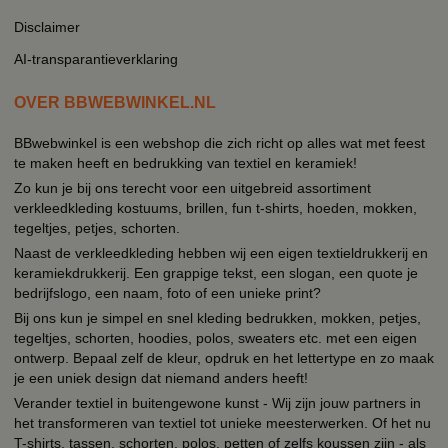
Disclaimer
AI-transparantieverklaring
OVER BBWEBWINKEL.NL
BBwebwinkel is een webshop die zich richt op alles wat met feest
te maken heeft en bedrukking van textiel en keramiek!
Zo kun je bij ons terecht voor een uitgebreid assortiment
verkleedkleding kostuums, brillen, fun t-shirts, hoeden, mokken,
tegeltjes, petjes, schorten.
Naast de verkleedkleding hebben wij een eigen textieldrukkerij en
keramiekdrukkerij. Een grappige tekst, een slogan, een quote je
bedrijfslogo, een naam, foto of een unieke print?
Bij ons kun je simpel en snel kleding bedrukken, mokken, petjes,
tegeltjes, schorten, hoodies, polos, sweaters etc. met een eigen
ontwerp. Bepaal zelf de kleur, opdruk en het lettertype en zo maak
je een uniek design dat niemand anders heeft!
Verander textiel in buitengewone kunst - Wij zijn jouw partners in
het transformeren van textiel tot unieke meesterwerken. Of het nu
T-shirts, tassen, schorten, polos, petten of zelfs koussen zijn - als