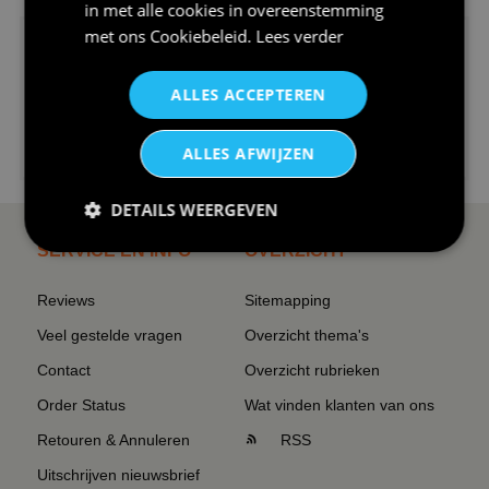
in met alle cookies in overeenstemming
met ons
Cookiebeleid
.
Lees verder
ALLES ACCEPTEREN
€24,95
ALLES AFWIJZEN
I love korfbal t-shirt sport s...
DETAILS WEERGEVEN
SERVICE EN INFO
OVERZICHT
Reviews
Sitemapping
Veel gestelde vragen
Overzicht thema's
Contact
Overzicht rubrieken
Order Status
Wat vinden klanten van ons
Retouren & Annuleren
RSS
Uitschrijven nieuwsbrief