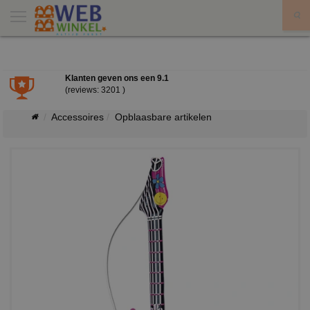
X
Klanten geven ons een
9.1
(reviews: 3201 )
Accessoires
Opblaasbare artikelen