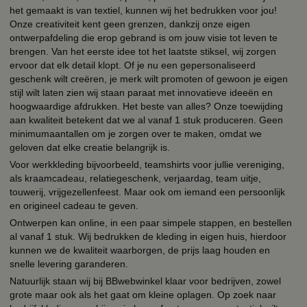
het gemaakt is van textiel, kunnen wij het bedrukken voor jou!
Onze creativiteit kent geen grenzen, dankzij onze eigen
ontwerpafdeling die erop gebrand is om jouw visie tot leven te
brengen. Van het eerste idee tot het laatste stiksel, wij zorgen
ervoor dat elk detail klopt. Of je nu een gepersonaliseerd
geschenk wilt creëren, je merk wilt promoten of gewoon je eigen
stijl wilt laten zien wij staan paraat met innovatieve ideeën en
hoogwaardige afdrukken. Het beste van alles? Onze toewijding
aan kwaliteit betekent dat we al vanaf 1 stuk produceren. Geen
minimumaantallen om je zorgen over te maken, omdat we
geloven dat elke creatie belangrijk is.
Voor werkkleding bijvoorbeeld, teamshirts voor jullie vereniging,
als kraamcadeau, relatiegeschenk, verjaardag, team uitje,
touwerij, vrijgezellenfeest. Maar ook om iemand een persoonlijk
en origineel cadeau te geven.
Ontwerpen kan online, in een paar simpele stappen, en bestellen
al vanaf 1 stuk. Wij bedrukken de kleding in eigen huis, hierdoor
kunnen we de kwaliteit waarborgen, de prijs laag houden en
snelle levering garanderen.
Natuurlijk staan wij bij BBwebwinkel klaar voor bedrijven, zowel
grote maar ook als het gaat om kleine oplagen. Op zoek naar