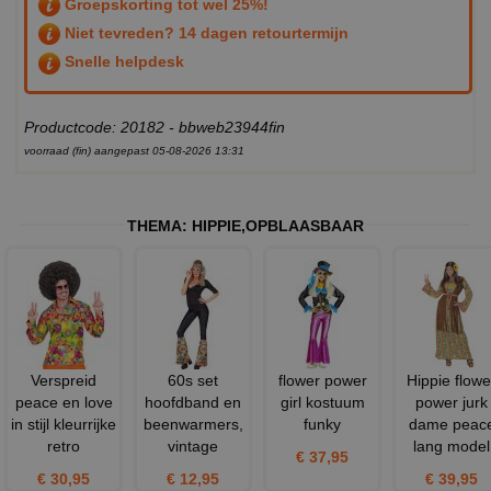
Groepskorting tot wel 25%!
Niet tevreden? 14 dagen retourtermijn
Snelle helpdesk
Productcode: 20182 - bbweb23944fin
voorraad (fin) aangepast 05-08-2026 13:31
THEMA:
HIPPIE
,
OPBLAASBAAR
Verspreid
60s set
flower power
Hippie flowe
peace en love
hoofdband en
girl kostuum
power jurk
in stijl kleurrijke
beenwarmers,
funky
dame peac
retro
vintage
lang model
€ 37,95
€ 30,95
€ 12,95
€ 39,95