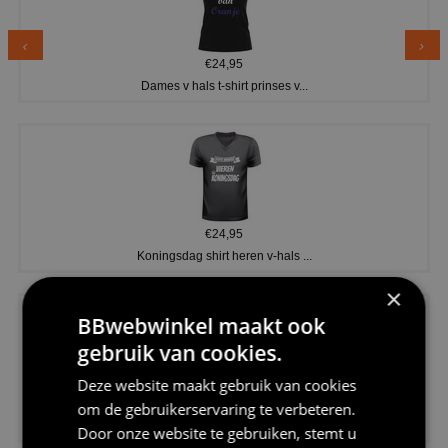
€24,95
Dames v hals t-shirt prinses v...
€24,95
Koningsdag shirt heren v-hals ...
×
BBwebwinkel maakt ook
gebruik van cookies.
Deze website maakt gebruik van cookies
€24,95
om de gebruikerservaring te verbeteren.
V-hals shirt rood wit blauw st...
Door onze website te gebruiken, stemt u