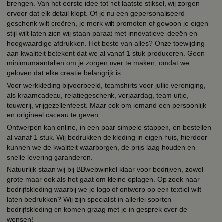
brengen. Van het eerste idee tot het laatste stiksel, wij zorgen
ervoor dat elk detail klopt. Of je nu een gepersonaliseerd
geschenk wilt creëren, je merk wilt promoten of gewoon je eigen
stijl wilt laten zien wij staan paraat met innovatieve ideeën en
hoogwaardige afdrukken. Het beste van alles? Onze toewijding
aan kwaliteit betekent dat we al vanaf 1 stuk produceren. Geen
minimumaantallen om je zorgen over te maken, omdat we
geloven dat elke creatie belangrijk is.
Voor werkkleding bijvoorbeeld, teamshirts voor jullie vereniging,
als kraamcadeau, relatiegeschenk, verjaardag, team uitje,
touwerij, vrijgezellenfeest. Maar ook om iemand een persoonlijk
en origineel cadeau te geven.
Ontwerpen kan online, in een paar simpele stappen, en bestellen
al vanaf 1 stuk. Wij bedrukken de kleding in eigen huis, hierdoor
kunnen we de kwaliteit waarborgen, de prijs laag houden en
snelle levering garanderen.
Natuurlijk staan wij bij BBwebwinkel klaar voor bedrijven, zowel
grote maar ook als het gaat om kleine oplagen. Op zoek naar
bedrijfskleding waarbij we je logo of ontwerp op een textiel wilt
laten bedrukken? Wij zijn specialist in allerlei soorten
bedrijfskleding en komen graag met je in gesprek over de
wensen!