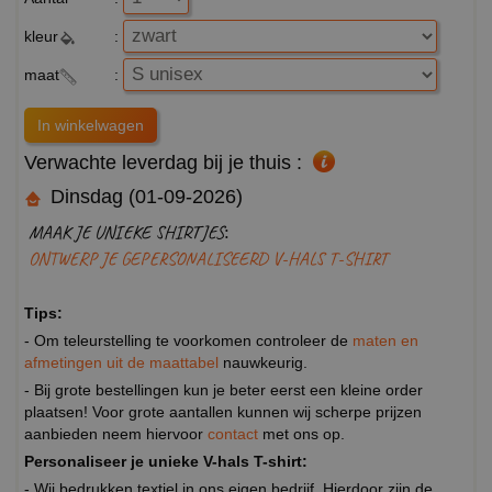
kleur
:
maat
:
Verwachte leverdag bij je thuis :
Dinsdag (01-09-2026)
MAAK JE UNIEKE SHIRTJES:
ONTWERP JE GEPERSONALISEERD V-HALS T-SHIRT
Tips:
- Om teleurstelling te voorkomen controleer de
maten en
afmetingen uit de maattabel
nauwkeurig.
- Bij grote bestellingen kun je beter eerst een kleine order
plaatsen! Voor grote aantallen kunnen wij scherpe prijzen
aanbieden neem hiervoor
contact
met ons op.
Personaliseer je unieke V-hals T-shirt:
- Wij bedrukken textiel in ons eigen bedrijf. Hierdoor zijn de