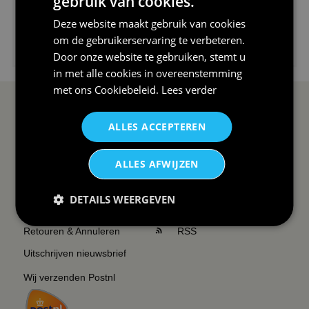
gebruik van cookies.
Deze website maakt gebruik van cookies
om de gebruikerservaring te verbeteren.
€24,95
Door onze website te gebruiken, stemt u
I love korfbal t-shirt sport s...
in met alle cookies in overeenstemming
met ons
Cookiebeleid
.
Lees verder
SERVICE EN INFO
OVERZICHT
ALLES ACCEPTEREN
Reviews
Sitemapping
ALLES AFWIJZEN
Veel gestelde vragen
Overzicht thema's
Contact
Overzicht rubrieken
DETAILS WEERGEVEN
Order Status
Wat vinden klanten van ons
Retouren & Annuleren
RSS
Uitschrijven nieuwsbrief
Wij verzenden Postnl