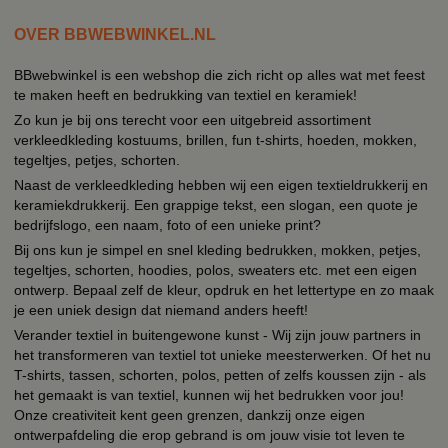
OVER BBWEBWINKEL.NL
BBwebwinkel is een webshop die zich richt op alles wat met feest
te maken heeft en bedrukking van textiel en keramiek!
Zo kun je bij ons terecht voor een uitgebreid assortiment
verkleedkleding kostuums, brillen, fun t-shirts, hoeden, mokken,
tegeltjes, petjes, schorten.
Naast de verkleedkleding hebben wij een eigen textieldrukkerij en
keramiekdrukkerij. Een grappige tekst, een slogan, een quote je
bedrijfslogo, een naam, foto of een unieke print?
Bij ons kun je simpel en snel kleding bedrukken, mokken, petjes,
tegeltjes, schorten, hoodies, polos, sweaters etc. met een eigen
ontwerp. Bepaal zelf de kleur, opdruk en het lettertype en zo maak
je een uniek design dat niemand anders heeft!
Verander textiel in buitengewone kunst - Wij zijn jouw partners in
het transformeren van textiel tot unieke meesterwerken. Of het nu
T-shirts, tassen, schorten, polos, petten of zelfs koussen zijn - als
het gemaakt is van textiel, kunnen wij het bedrukken voor jou!
Onze creativiteit kent geen grenzen, dankzij onze eigen
ontwerpafdeling die erop gebrand is om jouw visie tot leven te