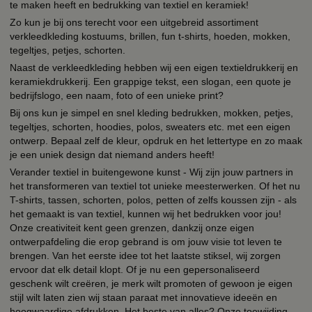
te maken heeft en bedrukking van textiel en keramiek!
Zo kun je bij ons terecht voor een uitgebreid assortiment
verkleedkleding kostuums, brillen, fun t-shirts, hoeden, mokken,
tegeltjes, petjes, schorten.
Naast de verkleedkleding hebben wij een eigen textieldrukkerij en
keramiekdrukkerij. Een grappige tekst, een slogan, een quote je
bedrijfslogo, een naam, foto of een unieke print?
Bij ons kun je simpel en snel kleding bedrukken, mokken, petjes,
tegeltjes, schorten, hoodies, polos, sweaters etc. met een eigen
ontwerp. Bepaal zelf de kleur, opdruk en het lettertype en zo maak
je een uniek design dat niemand anders heeft!
Verander textiel in buitengewone kunst - Wij zijn jouw partners in
het transformeren van textiel tot unieke meesterwerken. Of het nu
T-shirts, tassen, schorten, polos, petten of zelfs koussen zijn - als
het gemaakt is van textiel, kunnen wij het bedrukken voor jou!
Onze creativiteit kent geen grenzen, dankzij onze eigen
ontwerpafdeling die erop gebrand is om jouw visie tot leven te
brengen. Van het eerste idee tot het laatste stiksel, wij zorgen
ervoor dat elk detail klopt. Of je nu een gepersonaliseerd
geschenk wilt creëren, je merk wilt promoten of gewoon je eigen
stijl wilt laten zien wij staan paraat met innovatieve ideeën en
hoogwaardige afdrukken. Het beste van alles? Onze toewijding