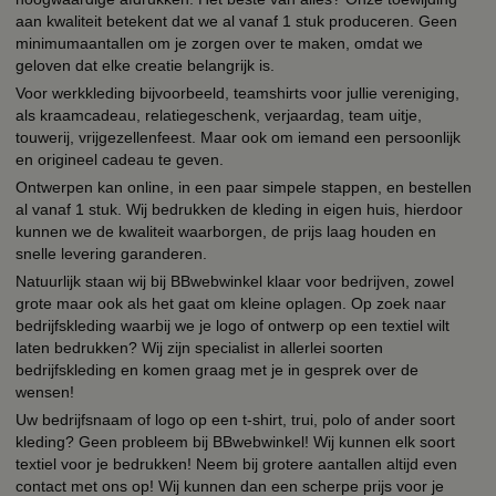
aan kwaliteit betekent dat we al vanaf 1 stuk produceren. Geen
minimumaantallen om je zorgen over te maken, omdat we
geloven dat elke creatie belangrijk is.
Voor werkkleding bijvoorbeeld, teamshirts voor jullie vereniging,
als kraamcadeau, relatiegeschenk, verjaardag, team uitje,
touwerij, vrijgezellenfeest. Maar ook om iemand een persoonlijk
en origineel cadeau te geven.
Ontwerpen kan online, in een paar simpele stappen, en bestellen
al vanaf 1 stuk. Wij bedrukken de kleding in eigen huis, hierdoor
kunnen we de kwaliteit waarborgen, de prijs laag houden en
snelle levering garanderen.
Natuurlijk staan wij bij BBwebwinkel klaar voor bedrijven, zowel
grote maar ook als het gaat om kleine oplagen. Op zoek naar
bedrijfskleding waarbij we je logo of ontwerp op een textiel wilt
laten bedrukken? Wij zijn specialist in allerlei soorten
bedrijfskleding en komen graag met je in gesprek over de
wensen!
Uw bedrijfsnaam of logo op een t-shirt, trui, polo of ander soort
kleding? Geen probleem bij BBwebwinkel! Wij kunnen elk soort
textiel voor je bedrukken! Neem bij grotere aantallen altijd even
contact met ons op! Wij kunnen dan een scherpe prijs voor je