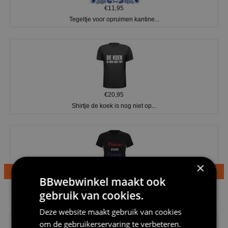
€11,95
Tegeltje voor opruimen kantine...
€20,95
Shirtje de koek is nog niet op...
×
BBwebwinkel maakt ook
€24,95
gebruik van cookies.
Dames v hals t-shirt prinses v...
Deze website maakt gebruik van cookies
om de gebruikerservaring te verbeteren.