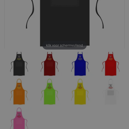
klik voor schermvullend