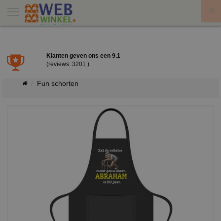
X
Klanten geven ons een
9.1
(reviews: 3201 )
Fun schorten