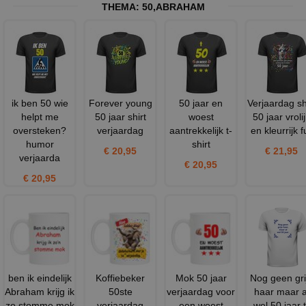
THEMA:
50
,
ABRAHAM
ik ben 50 wie
Forever young
50 jaar en
Verjaardag sh
helpt me
50 jaar shirt
woest
50 jaar vroli
oversteken?
verjaardag
aantrekkelijk t-
en kleurrijk fu
humor
shirt
€ 20,95
€ 21,95
verjaarda
€ 20,95
€ 20,95
ben ik eindelijk
Koffiebeker
Mok 50 jaar
Nog geen gri
Abraham krijg ik
50ste
verjaardag voor
haar maar a
zo stomme mok
verjaardag
een woest
wel 50 jaar t