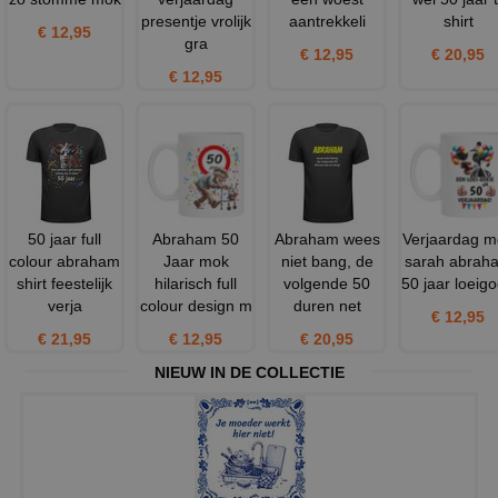
presentje vrolijk
aantrekkeli
shirt
€ 12,95
gra
€ 12,95
€ 20,95
€ 12,95
50 jaar full
Abraham 50
Abraham wees
Verjaardag m
colour abraham
Jaar mok
niet bang, de
sarah abrah
shirt feestelijk
hilarisch full
volgende 50
50 jaar loeig
verja
colour design m
duren net
€ 12,95
€ 21,95
€ 12,95
€ 20,95
NIEUW IN DE COLLECTIE