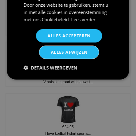
Door onze website te gebruiken, stemt u
in met alle cookies in overeenstemming
met ons
Cookiebeleid
.
Lees verder
€24,95
Koningsdag shirt heren v-hals ...
ALLES ACCEPTEREN
ALLES AFWIJZEN
DETAILS WEERGEVEN
€24,95
V-hals shirt rood wit blauw st...
€24,95
I love korfbal t-shirt sport s...