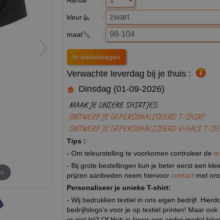
kleur
:
maat
:
Verwachte leverdag bij je thuis :
Dinsdag (01-09-2026)
MAAK JE UNIEKE SHIRTJES:
ONTWERP JE GEPERSONALISEERD T-SHIRT
ONTWERP JE GEPERSONALISEERD V-HALS T-SH
Tips :
- Om teleurstelling te voorkomen controleer de
m
- Bij grote bestellingen kun je beter eerst een kl
en
prijzen aanbieden neem hiervoor
contact
met ons
Personaliseer je unieke T-shirt:
- Wij bedrukken textiel in ons eigen bedrijf. Hier
bedrijfslogo's voor je op textiel printen! Maar ook
er niet bij? Of Heb je liever een ander model b