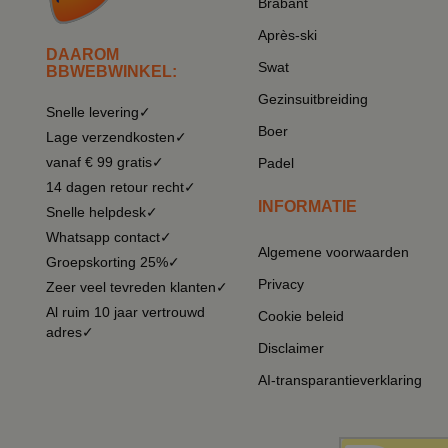
Brabant
Après-ski
DAAROM
Swat
BBWEBWINKEL:
Gezinsuitbreiding
Snelle levering✓
Boer
Lage verzendkosten✓
vanaf € 99 gratis✓
Padel
14 dagen retour recht✓
INFORMATIE
Snelle helpdesk✓
Whatsapp contact✓
Algemene voorwaarden
Groepskorting 25%✓
Privacy
Zeer veel tevreden klanten✓
Al ruim 10 jaar vertrouwd
Cookie beleid
adres✓
Disclaimer
AI-transparantieverklaring