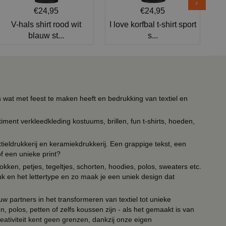
€24,95
€24,95
V-hals shirt rood wit
I love korfbal t-shirt sport
blauw st...
s...
s wat met feest te maken heeft en bedrukking van textiel en
timent verkleedkleding kostuums, brillen, fun t-shirts, hoeden,
ieldrukkerij en keramiekdrukkerij. Een grappige tekst, een
of een unieke print?
kken, petjes, tegeltjes, schorten, hoodies, polos, sweaters etc.
uk en het lettertype en zo maak je een uniek design dat
ouw partners in het transformeren van textiel tot unieke
, polos, petten of zelfs koussen zijn - als het gemaakt is van
eativiteit kent geen grenzen, dankzij onze eigen