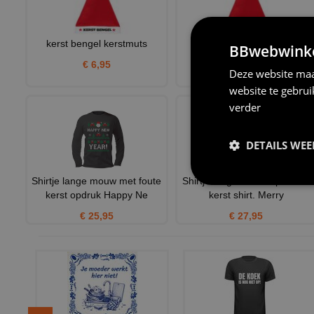
kerst bengel kerstmuts
Ik wil bier kerstmuts
BBwebwinkel
€ 6,95
€ 6,95
Deze website maa
website te gebru
verder
DETAILS WE
Shirtje lange mouw met foute
Shirtje longsleeve Super fout
kerst opdruk Happy Ne
kerst shirt. Merry
€ 25,95
€ 27,95