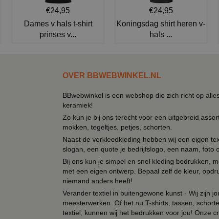
€24,95
€24,95
Dames v hals t-shirt
Koningsdag shirt heren v-
prinses v...
hals ...
OVER BBWEBWINKEL.NL
BBwebwinkel is een webshop die zich richt op alle
keramiek!
Zo kun je bij ons terecht voor een uitgebreid assor
mokken, tegeltjes, petjes, schorten.
Naast de verkleedkleding hebben wij een eigen text
slogan, een quote je bedrijfslogo, een naam, foto 
Bij ons kun je simpel en snel kleding bedrukken, mo
met een eigen ontwerp. Bepaal zelf de kleur, opdr
niemand anders heeft!
Verander textiel in buitengewone kunst - Wij zijn j
meesterwerken. Of het nu T-shirts, tassen, schorten
textiel, kunnen wij het bedrukken voor jou! Onze cr