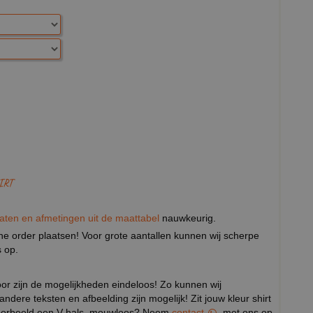
IRT
aten en afmetingen uit de maattabel
nauwkeurig.
eine order plaatsen! Voor grote aantallen kunnen wij scherpe
 op.
door zijn de mogelijkheden eindeloos! Zo kunnen wij
 andere teksten en afbeelding zijn mogelijk! Zit jouw kleur shirt
ijvoorbeeld een V-hals, mouwloos? Neem
contact
met ons op.