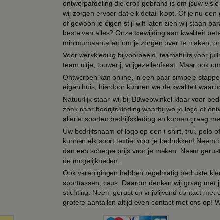
ontwerpafdeling die erop gebrand is om jouw visie t
wij zorgen ervoor dat elk detail klopt. Of je nu ee
of gewoon je eigen stijl wilt laten zien wij staan
beste van alles? Onze toewijding aan kwaliteit be
minimumaantallen om je zorgen over te maken, omda
Voor werkkleding bijvoorbeeld, teamshirts voor jul
team uitje, touwerij, vrijgezellenfeest. Maar ook 
Ontwerpen kan online, in een paar simpele stappen,
eigen huis, hierdoor kunnen we de kwaliteit waarb
Natuurlijk staan wij bij BBwebwinkel klaar voor be
zoek naar bedrijfskleding waarbij we je logo of ontw
allerlei soorten bedrijfskleding en komen graag me
Uw bedrijfsnaam of logo op een t-shirt, trui, polo
kunnen elk soort textiel voor je bedrukken! Neem b
dan een scherpe prijs voor je maken. Neem gerust 
de mogelijkheden.
Ook verenigingen hebben regelmatig bedrukte kled
sporttassen, caps. Daarom denken wij graag met j
stichting. Neem gerust en vrijblijvend contact met
grotere aantallen altijd even contact met ons op! 