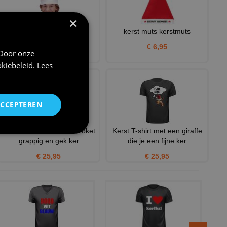
×
muts kerstman
kerst muts kerstmuts
€ 2,50
€ 6,95
 Door onze
kiebeleid
.
Lees
ACCEPTEREN
all i want for christmas kroket
Kerst T-shirt met een giraffe
grappig en gek ker
die je een fijne ker
€ 25,95
€ 25,95