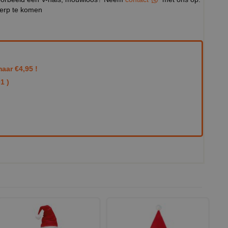
werp te komen
aar €4,95 !
1 )