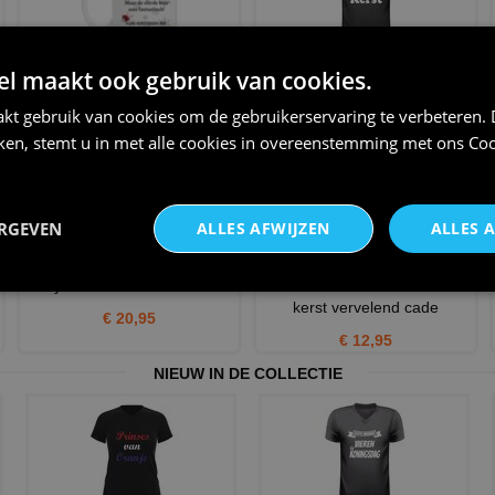
Pap de eerste drie keer zijn
T-shirt I love kerst met
 maakt ook gebruik van cookies.
best goed geluk maar
kerstman
kt gebruik van cookies om de gebruikerservaring te verbeteren.
€ 12,95
€ 25,95
iken, stemt u in met alle cookies in overeenstemming met ons
Coo
ERGEVEN
ALLES AFWIJZEN
ALLES 
merry x mas korte mouw t-shirt
Rot Kerst Koffiemok balen van
kerst vervelend cade
€ 20,95
€ 12,95
NIEUW IN DE COLLECTIE