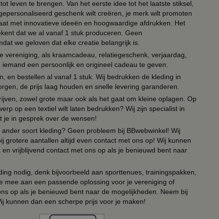
ot leven te brengen. Van het eerste idee tot het laatste stiksel,
n gepersonaliseerd geschenk wilt creëren, je merk wilt promoten
 paraat met innovatieve ideeën en hoogwaardige afdrukken. Het
tekent dat we al vanaf 1 stuk produceren. Geen
t we geloven dat elke creatie belangrijk is.
lie vereniging, als kraamcadeau, relatiegeschenk, verjaardag,
om iemand een persoonlijk en origineel cadeau te geven.
 en bestellen al vanaf 1 stuk. Wij bedrukken de kleding in
orgen, de prijs laag houden en snelle levering garanderen.
drijven, zowel grote maar ook als het gaat om kleine oplagen. Op
erp op een textiel wilt laten bedrukken? Wij zijn specialist in
t je in gesprek over de wensen!
 of ander soort kleding? Geen probleem bij BBwebwinkel! Wij
ij grotere aantallen altijd even contact met ons op! Wij kunnen
en vrijblijvend contact met ons op als je benieuwd bent naar
ing nodig, denk bijvoorbeeld aan sporttenues, trainingspakken,
e mee aan een passende oplossing voor je vereniging of
 ons op als je benieuwd bent naar de mogelijkheden. Neem bij
Wij kunnen dan een scherpe prijs voor je maken!