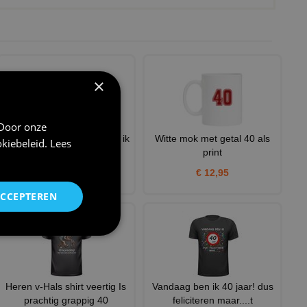
×
 Door onze
Ben ik eindelijk 40 jaar krijg ik
Witte mok met getal 40 als
kiebeleid
.
Lees
zon rare mok
print
€ 12,95
€ 12,95
ACCEPTEREN
Heren v-Hals shirt veertig Is
Vandaag ben ik 40 jaar! dus
prachtig grappig 40
feliciteren maar....t