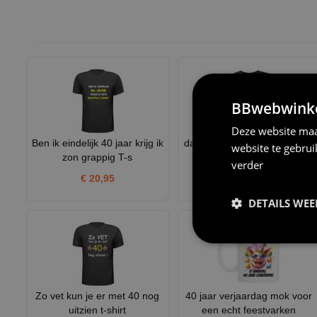
BBwebwinkel
Deze website maa
Ben ik eindelijk 40 jaar krijg ik
dames shirt 40 jaar wie helpt
website te gebru
zon grappig T-s
me oversteken? leeft
verder
€ 20,95
€ 20,95
DETAILS WE
Zo vet kun je er met 40 nog
40 jaar verjaardag mok voor
uitzien t-shirt
een echt feestvarken