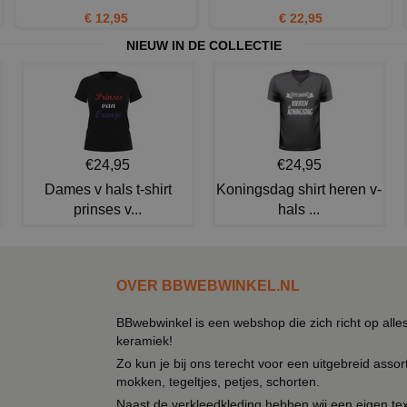
€ 12,95
€ 22,95
NIEUW IN DE COLLECTIE
€24,95
€24,95
Dames v hals t-shirt
Koningsdag shirt heren v-
prinses v...
hals ...
OVER BBWEBWINKEL.NL
BBwebwinkel is een webshop die zich richt op alle
keramiek!
Zo kun je bij ons terecht voor een uitgebreid assor
mokken, tegeltjes, petjes, schorten.
Naast de verkleedkleding hebben wij een eigen text