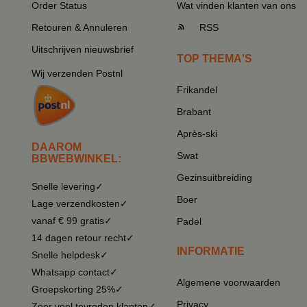
Order Status
Wat vinden klanten van ons
Retouren & Annuleren
RSS
Uitschrijven nieuwsbrief
TOP THEMA'S
Wij verzenden Postnl
Frikandel
Brabant
Après-ski
DAAROM
Swat
BBWEBWINKEL:
Gezinsuitbreiding
Snelle levering✓
Boer
Lage verzendkosten✓
vanaf € 99 gratis✓
Padel
14 dagen retour recht✓
INFORMATIE
Snelle helpdesk✓
Whatsapp contact✓
Algemene voorwaarden
Groepskorting 25%✓
Privacy
Zeer veel tevreden klanten✓