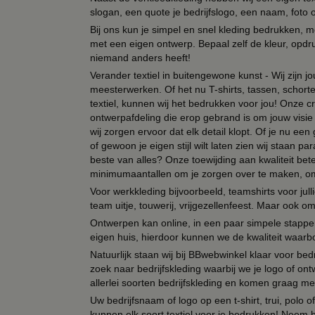
slogan, een quote je bedrijfslogo, een naam, foto 
Bij ons kun je simpel en snel kleding bedrukken, mo
met een eigen ontwerp. Bepaal zelf de kleur, opdr
niemand anders heeft!
Verander textiel in buitengewone kunst - Wij zijn j
meesterwerken. Of het nu T-shirts, tassen, schorten
textiel, kunnen wij het bedrukken voor jou! Onze cr
ontwerpafdeling die erop gebrand is om jouw visie t
wij zorgen ervoor dat elk detail klopt. Of je nu ee
of gewoon je eigen stijl wilt laten zien wij staan
beste van alles? Onze toewijding aan kwaliteit be
minimumaantallen om je zorgen over te maken, omda
Voor werkkleding bijvoorbeeld, teamshirts voor jul
team uitje, touwerij, vrijgezellenfeest. Maar ook 
Ontwerpen kan online, in een paar simpele stappen,
eigen huis, hierdoor kunnen we de kwaliteit waarb
Natuurlijk staan wij bij BBwebwinkel klaar voor be
zoek naar bedrijfskleding waarbij we je logo of ontw
allerlei soorten bedrijfskleding en komen graag me
Uw bedrijfsnaam of logo op een t-shirt, trui, polo
kunnen elk soort textiel voor je bedrukken! Neem b