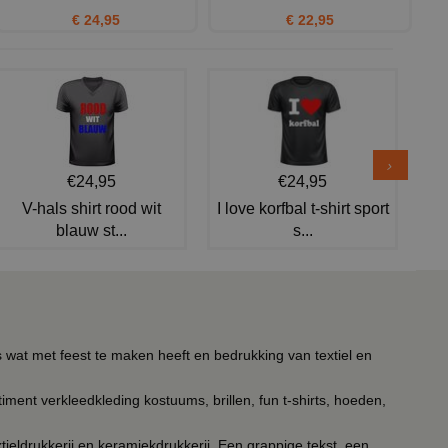
€ 24,95
€ 22,95
€24,95
€24,95
V-hals shirt rood wit
I love korfbal t-shirt sport
blauw st...
s...
s wat met feest te maken heeft en bedrukking van textiel en
timent verkleedkleding kostuums, brillen, fun t-shirts, hoeden,
ieldrukkerij en keramiekdrukkerij. Een grappige tekst, een