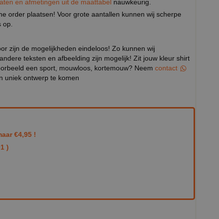
aten en afmetingen uit de maattabel
nauwkeurig.
eine order plaatsen! Voor grote aantallen kunnen wij scherpe
 op.
door zijn de mogelijkheden eindeloos! Zo kunnen wij
 andere teksten en afbeelding zijn mogelijk! Zit jouw kleur shirt
ijvoorbeeld een sport, mouwloos, kortemouw? Neem
contact
en uniek ontwerp te komen
aar €4,95 !
1 )