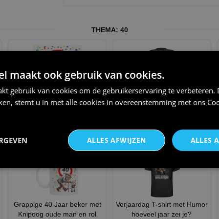
THEMA:
40
 maakt ook gebruik van cookies.
kt gebruik van cookies om de gebruikerservaring te verbeteren.
Grappig 40 Jaar
40 jaar en woest aantrekkelijk
iken, stemt u in met alle cookies in overeenstemming met ons
Coo
Verjaardagstegeltje full Colour
t-shirt
1
€ 20,95
€ 11,95
ERGEVEN
ALLES AFWIJZEN
ALLES 
Grappige 40 Jaar beker met
Verjaardag T-shirt met Humor
Knipoog oude man en rol
hoeveel jaar zei je?