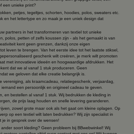
of een unieke print?
kken, petjes, tegeltjes, schorten, hoodies, polos, sweaters etc.
uk en het lettertype en zo maak je een uniek design dat
ouw partners in het transformeren van textiel tot unieke
, polos, petten of zelfs koussen zijn - als het gemaakt is van
eativiteit kent geen grenzen, dankzij onze eigen
ot leven te brengen. Van het eerste idee tot het laatste stiksel,
n gepersonaliseerd geschenk wilt creëren, je merk wilt promoten
 paraat met innovatieve ideeën en hoogwaardige afdrukken. Het
tekent dat we al vanaf 1 stuk produceren. Geen
t we geloven dat elke creatie belangrijk is.
lie vereniging, als kraamcadeau, relatiegeschenk, verjaardag,
om iemand een persoonlijk en origineel cadeau te geven.
 en bestellen al vanaf 1 stuk. Wij bedrukken de kleding in
orgen, de prijs laag houden en snelle levering garanderen.
drijven, zowel grote maar ook als het gaat om kleine oplagen. Op
erp op een textiel wilt laten bedrukken? Wij zijn specialist in
t je in gesprek over de wensen!
 of ander soort kleding? Geen probleem bij BBwebwinkel! Wij
ij grotere aantallen altijd even contact met ons op! Wij kunnen