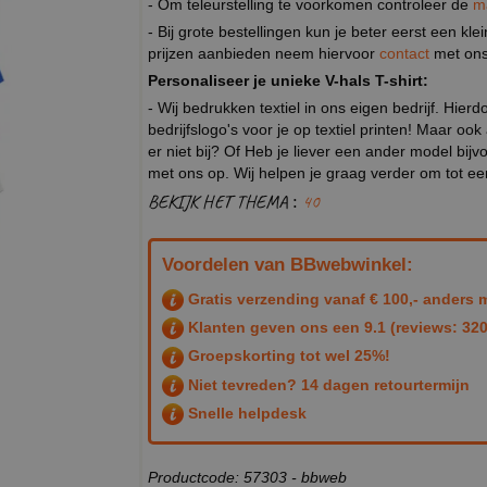
- Om teleurstelling te voorkomen controleer de
m
- Bij grote bestellingen kun je beter eerst een kl
prijzen aanbieden neem hiervoor
contact
met ons
Personaliseer je unieke V-hals T-shirt:
- Wij bedrukken textiel in ons eigen bedrijf. Hier
bedrijfslogo's voor je op textiel printen! Maar ook
er niet bij? Of Heb je liever een ander model b
met ons op. Wij helpen je graag verder om tot e
BEKIJK HET THEMA :
40
Voordelen van BBwebwinkel:
Gratis verzending vanaf € 100,- anders m
Klanten geven ons een
9.1
(reviews: 320
Groepskorting tot wel 25%!
Niet tevreden? 14 dagen retourtermijn
Snelle helpdesk
Productcode: 57303 - bbweb