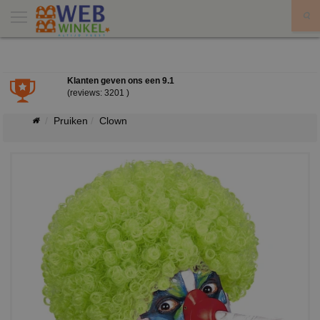
X
Klanten geven ons een
9.1
(reviews: 3201 )
Pruiken
Clown