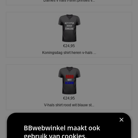
Dames v hals t-shirt prinses v...
€24,95
Koningsdag shirt heren v-hals ...
€24,95
V-hals shirt rood wit blauw st...
×
BBwebwinkel maakt ook
gebruik van cookies.