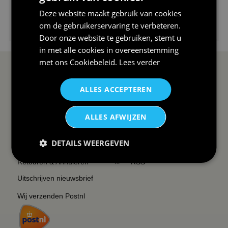
Deze website maakt gebruik van cookies
€24,95
om de gebruikerservaring te verbeteren.
I love korfbal t-shirt sport s...
Door onze website te gebruiken, stemt u
in met alle cookies in overeenstemming
met ons
Cookiebeleid
.
Lees verder
SERVICE EN INFO
OVERZICHT
ALLES ACCEPTEREN
Reviews
Sitemapping
Veel gestelde vragen
Overzicht thema's
ALLES AFWIJZEN
Contact
Overzicht rubrieken
DETAILS WEERGEVEN
Order Status
Wat vinden klanten van ons
Retouren & Annuleren
RSS
Uitschrijven nieuwsbrief
Wij verzenden Postnl