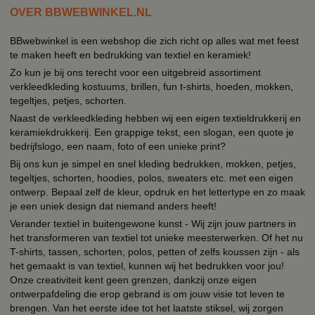
OVER BBWEBWINKEL.NL
BBwebwinkel is een webshop die zich richt op alles wat met feest
te maken heeft en bedrukking van textiel en keramiek!
Zo kun je bij ons terecht voor een uitgebreid assortiment
verkleedkleding kostuums, brillen, fun t-shirts, hoeden, mokken,
tegeltjes, petjes, schorten.
Naast de verkleedkleding hebben wij een eigen textieldrukkerij en
keramiekdrukkerij. Een grappige tekst, een slogan, een quote je
bedrijfslogo, een naam, foto of een unieke print?
Bij ons kun je simpel en snel kleding bedrukken, mokken, petjes,
tegeltjes, schorten, hoodies, polos, sweaters etc. met een eigen
ontwerp. Bepaal zelf de kleur, opdruk en het lettertype en zo maak
je een uniek design dat niemand anders heeft!
Verander textiel in buitengewone kunst - Wij zijn jouw partners in
het transformeren van textiel tot unieke meesterwerken. Of het nu
T-shirts, tassen, schorten, polos, petten of zelfs koussen zijn - als
het gemaakt is van textiel, kunnen wij het bedrukken voor jou!
Onze creativiteit kent geen grenzen, dankzij onze eigen
ontwerpafdeling die erop gebrand is om jouw visie tot leven te
brengen. Van het eerste idee tot het laatste stiksel, wij zorgen