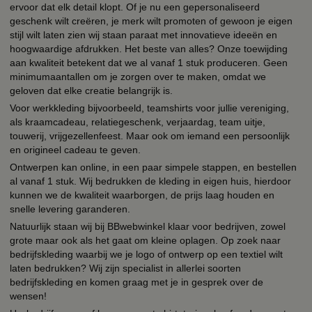
ervoor dat elk detail klopt. Of je nu een gepersonaliseerd
geschenk wilt creëren, je merk wilt promoten of gewoon je eigen
stijl wilt laten zien wij staan paraat met innovatieve ideeën en
hoogwaardige afdrukken. Het beste van alles? Onze toewijding
aan kwaliteit betekent dat we al vanaf 1 stuk produceren. Geen
minimumaantallen om je zorgen over te maken, omdat we
geloven dat elke creatie belangrijk is.
Voor werkkleding bijvoorbeeld, teamshirts voor jullie vereniging,
als kraamcadeau, relatiegeschenk, verjaardag, team uitje,
touwerij, vrijgezellenfeest. Maar ook om iemand een persoonlijk
en origineel cadeau te geven.
Ontwerpen kan online, in een paar simpele stappen, en bestellen
al vanaf 1 stuk. Wij bedrukken de kleding in eigen huis, hierdoor
kunnen we de kwaliteit waarborgen, de prijs laag houden en
snelle levering garanderen.
Natuurlijk staan wij bij BBwebwinkel klaar voor bedrijven, zowel
grote maar ook als het gaat om kleine oplagen. Op zoek naar
bedrijfskleding waarbij we je logo of ontwerp op een textiel wilt
laten bedrukken? Wij zijn specialist in allerlei soorten
bedrijfskleding en komen graag met je in gesprek over de
wensen!