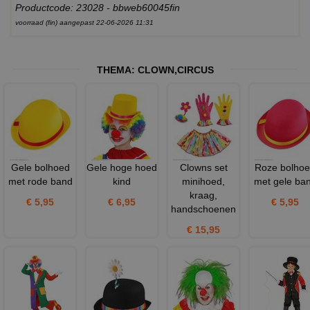
Productcode: 23028 - bbweb60045fin
voorraad (fin) aangepast 22-06-2026 11:31
THEMA:
CLOWN
,
CIRCUS
Gele bolhoed
Gele hoge hoed
Clowns set
Roze bolho
met rode band
kind
minihoed,
met gele ba
kraag,
€ 5,95
€ 6,95
€ 5,95
handschoenen
€ 15,95