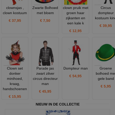
clownsjas ,
Zwarte Bolhoed
clown pruik met
Circus
clown kostuum
met bloem
groen haar
dompteur
zijkanten en
kostuum kin
€ 37,95
€ 7,50
een kale k
€ 39,95
€ 12,95
Clown set
Parade jas
Dompteur man
Groene
donker
zwart zilver
bolhoed me
€ 54,95
minihoed,
circus directeur
gele band
kraag,
man
€ 5,95
handschoenen
€ 45,95
€ 15,95
NIEUW IN DE COLLECTIE