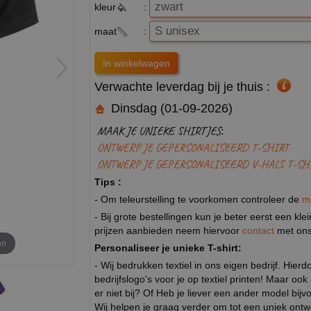
kleur
:
maat
:
Verwachte leverdag bij je thuis :
Dinsdag (01-09-2026)
MAAK JE UNIEKE SHIRTJES:
ONTWERP JE GEPERSONALISEERD T-SHIRT
ONTWERP JE GEPERSONALISEERD V-HALS T-SH
Tips :
- Om teleurstelling te voorkomen controleer de
m
- Bij grote bestellingen kun je beter eerst een kl
prijzen aanbieden neem hiervoor
contact
met ons
en
Personaliseer je unieke T-shirt:
- Wij bedrukken textiel in ons eigen bedrijf. Hier
bedrijfslogo's voor je op textiel printen! Maar ook
er niet bij? Of Heb je liever een ander model b
Wij helpen je graag verder om tot een uniek ont