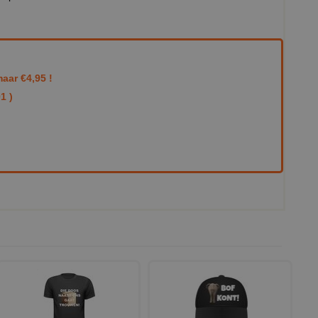
aar €4,95 !
1 )