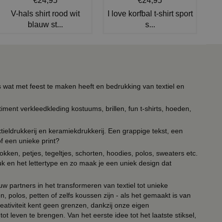
€24,95
€24,95
V-hals shirt rood wit
I love korfbal t-shirt sport
blauw st...
s...
s wat met feest te maken heeft en bedrukking van textiel en
timent verkleedkleding kostuums, brillen, fun t-shirts, hoeden,
ieldrukkerij en keramiekdrukkerij. Een grappige tekst, een
of een unieke print?
kken, petjes, tegeltjes, schorten, hoodies, polos, sweaters etc.
uk en het lettertype en zo maak je een uniek design dat
ouw partners in het transformeren van textiel tot unieke
, polos, petten of zelfs koussen zijn - als het gemaakt is van
eativiteit kent geen grenzen, dankzij onze eigen
ot leven te brengen. Van het eerste idee tot het laatste stiksel,