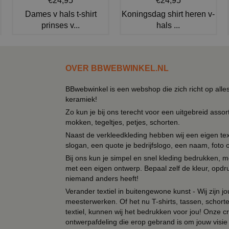
€24,95
€24,95
Dames v hals t-shirt
Koningsdag shirt heren v-
prinses v...
hals ...
OVER BBWEBWINKEL.NL
BBwebwinkel is een webshop die zich richt op alle
keramiek!
Zo kun je bij ons terecht voor een uitgebreid assor
mokken, tegeltjes, petjes, schorten.
Naast de verkleedkleding hebben wij een eigen text
slogan, een quote je bedrijfslogo, een naam, foto 
Bij ons kun je simpel en snel kleding bedrukken, mo
met een eigen ontwerp. Bepaal zelf de kleur, opdr
niemand anders heeft!
Verander textiel in buitengewone kunst - Wij zijn j
meesterwerken. Of het nu T-shirts, tassen, schorten
textiel, kunnen wij het bedrukken voor jou! Onze cr
ontwerpafdeling die erop gebrand is om jouw visie t