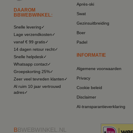
Après-ski
DAAROM
Swat
BBWEBWINKEL:
Gezinsuitbreiding
Snelle levering✓
Boer
Lage verzendkosten✓
vanaf € 99 gratis✓
Padel
14 dagen retour recht✓
INFORMATIE
Snelle helpdesk✓
Whatsapp contact✓
Algemene voorwaarden
Groepskorting 25%✓
Privacy
Zeer veel tevreden klanten✓
Al ruim 10 jaar vertrouwd
Cookie beleid
adres✓
Disclaimer
AI-transparantieverklaring
B
BWEBWINKEL.NL