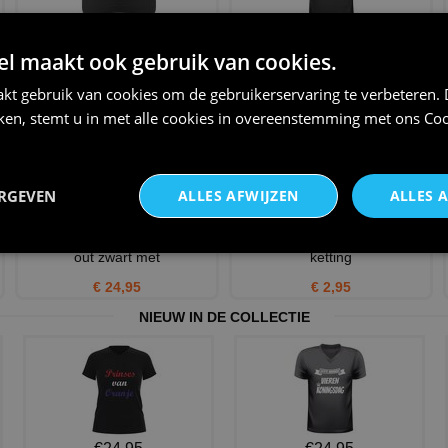
Pet voor vrijgezellen feest
no way back vrijgezellen t-shirt
 maakt ook gebruik van cookies.
game over!
groepen leuk grap
€ 12,95
€ 21,95
kt gebruik van cookies om de gebruikerservaring te verbeteren.
iken, stemt u in met alle cookies in overeenstemming met ons
Coo
ERGEVEN
ALLES AFWIJZEN
ALLES 
Glitter Pailletten jurk girls night
Party shot glas neon rose met
out zwart met
ketting
€ 24,95
€ 2,95
NIEUW IN DE COLLECTIE