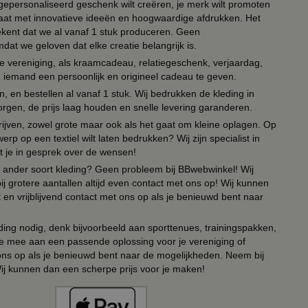
n gepersonaliseerd geschenk wilt creëren, je merk wilt promoten
 paraat met innovatieve ideeën en hoogwaardige afdrukken. Het
tekent dat we al vanaf 1 stuk produceren. Geen
t we geloven dat elke creatie belangrijk is.
lie vereniging, als kraamcadeau, relatiegeschenk, verjaardag,
om iemand een persoonlijk en origineel cadeau te geven.
 en bestellen al vanaf 1 stuk. Wij bedrukken de kleding in
orgen, de prijs laag houden en snelle levering garanderen.
drijven, zowel grote maar ook als het gaat om kleine oplagen. Op
erp op een textiel wilt laten bedrukken? Wij zijn specialist in
t je in gesprek over de wensen!
 of ander soort kleding? Geen probleem bij BBwebwinkel! Wij
ij grotere aantallen altijd even contact met ons op! Wij kunnen
en vrijblijvend contact met ons op als je benieuwd bent naar
ing nodig, denk bijvoorbeeld aan sporttenues, trainingspakken,
e mee aan een passende oplossing voor je vereniging of
 ons op als je benieuwd bent naar de mogelijkheden. Neem bij
Wij kunnen dan een scherpe prijs voor je maken!