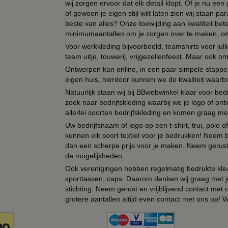
wij zorgen ervoor dat elk detail klopt. Of je nu ee
of gewoon je eigen stijl wilt laten zien wij staan
beste van alles? Onze toewijding aan kwaliteit be
minimumaantallen om je zorgen over te maken, omda
Voor werkkleding bijvoorbeeld, teamshirts voor jul
team uitje, touwerij, vrijgezellenfeest. Maar ook 
Ontwerpen kan online, in een paar simpele stappen,
eigen huis, hierdoor kunnen we de kwaliteit waarb
Natuurlijk staan wij bij BBwebwinkel klaar voor be
zoek naar bedrijfskleding waarbij we je logo of ontw
allerlei soorten bedrijfskleding en komen graag me
Uw bedrijfsnaam of logo op een t-shirt, trui, polo
kunnen elk soort textiel voor je bedrukken! Neem b
dan een scherpe prijs voor je maken. Neem gerust 
de mogelijkheden.
Ook verenigingen hebben regelmatig bedrukte kled
sporttassen, caps. Daarom denken wij graag met j
stichting. Neem gerust en vrijblijvend contact met
grotere aantallen altijd even contact met ons op! 