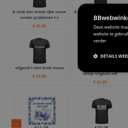
ik zoek een mooie rijke vrouw
ik ben de sjaak ik ga trouwen
BBwebwinkel
zonder problemen t-s
T-shirt
€ 20,95
€ 21,95
Deze website maa
website te gebru
verder
DETAILS WE
vrijgezel t-shirt korte mouw
Single taken self isolation
shirtje vrijgezel zelf
€ 20,95
€ 21,95