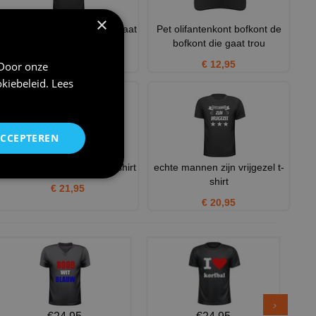
×
Shirtje die doos naast ons gaat
Pet olifantenkont bofkont de
trouwen!
bofkont die gaat trou
€ 20,95
€ 12,95
 Door onze
kiebeleid
.
Lees
ACCEPTEREN
Deze ezel gaat trouwen T-shirt
echte mannen zijn vrijgezel t-
shirt
€ 21,95
€ 20,95