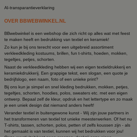
AI-transparantieverklaring
OVER BBWEBWINKEL.NL
BBwebwinkel is een webshop die zich richt op alles wat met feest
te maken heeft en bedrukking van textiel en keramiek!
Zo kun je bij ons terecht voor een uitgebreid assortiment
verkleedkleding kostuums, brillen, fun t-shirts, hoeden, mokken,
tegeltjes, petjes, schorten.
Naast de verkleedkleding hebben wij een eigen textieldrukkerij en
keramiekdrukkerij. Een grappige tekst, een slogan, een quote je
bedrijfslogo, een naam, foto of een unieke print?
Bij ons kun je simpel en snel kleding bedrukken, mokken, petjes,
tegeltjes, schorten, hoodies, polos, sweaters etc. met een eigen
ontwerp. Bepaal zelf de kleur, opdruk en het lettertype en zo maak
je een uniek design dat niemand anders heeft!
Verander textiel in buitengewone kunst - Wij zijn jouw partners in
het transformeren van textiel tot unieke meesterwerken. Of het nu
T-shirts, tassen, schorten, polos, petten of zelfs koussen zijn - als
het gemaakt is van textiel, kunnen wij het bedrukken voor jou!