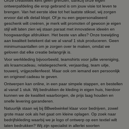
Onze creativiteit kent geen grenzen, dankzij onze eigen
ontwerpafdeling die erop gebrand is om jouw visie tot leven te
brengen. Van het eerste idee tot het laatste stiksel, wij zorgen
ervoor dat elk detail klopt. Of je nu een gepersonaliseerd
geschenk wilt creëren, je merk wilt promoten of gewoon je eigen
stijl wilt laten zien wij staan paraat met innovatieve ideeën en
hoogwaardige afdrukken. Het beste van alles? Onze toewijding
aan kwaliteit betekent dat we al vanaf 1 stuk produceren. Geen
minimumaantallen om je zorgen over te maken, omdat we
geloven dat elke creatie belangrijk is.
Voor werkkleding bijvoorbeeld, teamshirts voor jullie vereniging,
als kraamcadeau, relatiegeschenk, verjaardag, team uitje,
touwerij, vrijgezellenfeest. Maar ook om iemand een persoonlijk
en origineel cadeau te geven.
Ontwerpen kan online, in een paar simpele stappen, en bestellen
al vanaf 1 stuk. Wij bedrukken de kleding in eigen huis, hierdoor
kunnen we de kwaliteit waarborgen, de prijs laag houden en
snelle levering garanderen.
Natuurlijk staan wij bij BBwebwinkel klaar voor bedrijven, zowel
grote maar ook als het gaat om kleine oplagen. Op zoek naar
bedrijfskleding waarbij we je logo of ontwerp op een textiel wilt
laten bedrukken? Wij zijn specialist in allerlei soorten