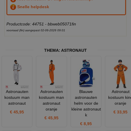
Snelle helpdesk
Productcode: 44751 - bbweb05071fin
voorraad (fin) aangepast 02-06-2026 09:01
THEMA:
ASTRONAUT
Astronauten
Astronauten
Blauwe
Astronaut
kostuum man
kostuum man
astronauten
kostuum kin
astronaut
astronaut
helm voor de
oranje
oranje
kleine astronaut
€ 45,95
€ 33,95
k
€ 45,95
€ 8,95