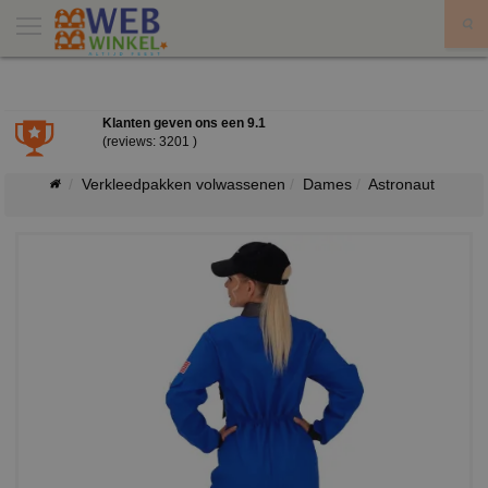
X
Klanten geven ons een
9.1
(reviews: 3201 )
Verkleedpakken volwassenen
Dames
Astronaut