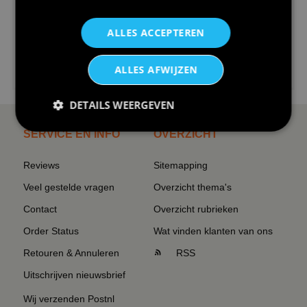
ALLES ACCEPTEREN
€24,95
ALLES AFWIJZEN
I love korfbal t-shirt sport s...
DETAILS WEERGEVEN
SERVICE EN INFO
OVERZICHT
Reviews
Sitemapping
Veel gestelde vragen
Overzicht thema's
Contact
Overzicht rubrieken
Order Status
Wat vinden klanten van ons
Retouren & Annuleren
RSS
Uitschrijven nieuwsbrief
Wij verzenden Postnl