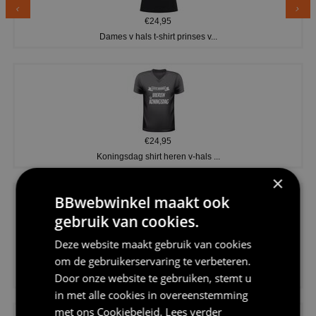
€24,95
Dames v hals t-shirt prinses v...
€24,95
Koningsdag shirt heren v-hals ...
×
BBwebwinkel maakt ook
gebruik van cookies.
Deze website maakt gebruik van cookies
om de gebruikerservaring te verbeteren.
€24,95
Door onze website te gebruiken, stemt u
V-hals shirt rood wit blauw st...
in met alle cookies in overeenstemming
met ons
Cookiebeleid
.
Lees verder